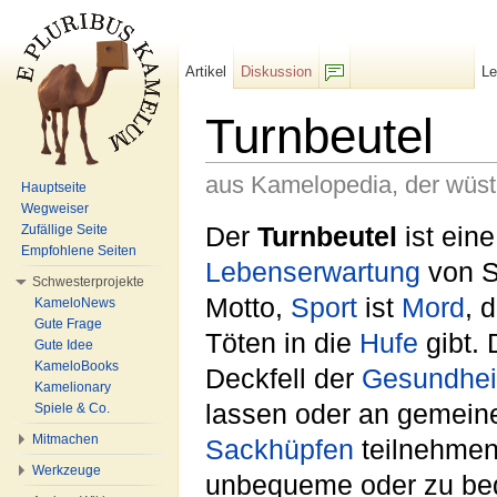
Artikel
Diskussion
L
F/b
Turnbeutel
aus Kamelopedia, der wüs
Hauptseite
Wegweiser
Wechseln zu:
Navigation
,
Suche
Der
Turnbeutel
ist ein
Zufällige Seite
Empfohlene Seiten
Lebenserwartung
von S
Schwesterprojekte
Motto,
Sport
ist
Mord
, 
KameloNews
Gute Frage
Töten in die
Hufe
gibt. 
Gute Idee
KameloBooks
Deckfell der
Gesundhei
Kamelionary
lassen oder an gemei
Spiele & Co.
Mitmachen
Sackhüpfen
teilnehmen
Werkzeuge
unbequeme oder zu b