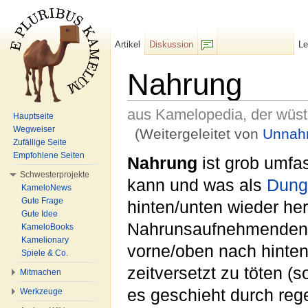
Artikel
Diskussion
L
F/b
Nahrung
aus Kamelopedia, der wüs
Hauptseite
Wegweiser
(Weitergeleitet von
Unnah
Zufällige Seite
Wechseln zu:
Navigation
,
Suche
Empfohlene Seiten
Nahrung
ist grob umfa
Schwesterprojekte
kann und was als
Dung
KameloNews
Gute Frage
hinten/unten wieder h
Gute Idee
Nahrunsaufnehmenden
KameloBooks
Kamelionary
vorne/oben nach hinten/
Spiele & Co.
zeitversetzt zu töten (s
Mitmachen
es geschieht durch re
Werkzeuge