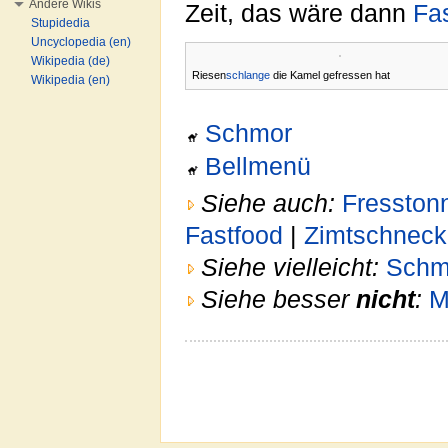
Andere Wikis
Zeit, das wäre dann
Fa
Stupidedia
Uncyclopedia (en)
Wikipedia (de)
Riesen
schlange
die Kamel gefressen hat
Wikipedia (en)
Schmor
Bellmenü
Siehe auch:
Fresston
Fastfood
|
Zimtschneck
Siehe vielleicht:
Schm
Siehe besser
nicht
:
M