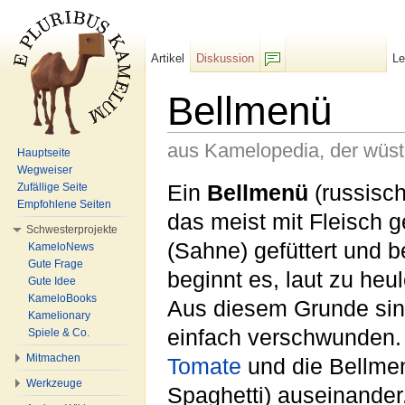
Artikel
Diskussion
L
F/b
Bellmenü
aus Kamelopedia, der wüs
Hauptseite
Wegweiser
Wechseln zu:
Navigation
,
Suche
Ein
Bellmenü
(russisch
Zufällige Seite
Empfohlene Seiten
das meist mit Fleisch g
Schwesterprojekte
(Sahne) gefüttert und be
KameloNews
Gute Frage
beginnt es, laut zu heu
Gute Idee
KameloBooks
Aus diesem Grunde sin
Kamelionary
einfach verschwunden. 
Spiele & Co.
Mitmachen
Tomate
und die Bellmen
Werkzeuge
Spaghetti) auseinander.