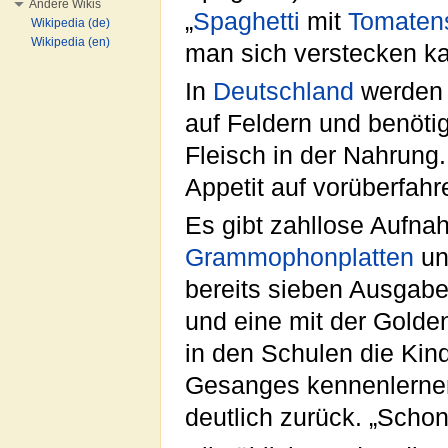
Andere Wikis
„
Spaghetti
mit
Tomaten
Wikipedia (de)
Wikipedia (en)
man sich verstecken ka
In
Deutschland
werde
auf Feldern und benöti
Fleisch in der Nahrung.
Appetit auf vorüberfahr
Es gibt zahllose Aufn
Grammophonplatten
un
bereits sieben Ausga
und eine mit der Golde
in den Schulen die Kin
Gesanges kennenlernen
deutlich zurück. „Scho