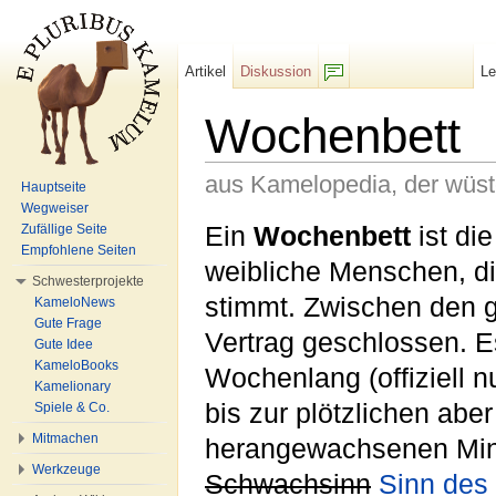
Artikel
Diskussion
L
F/b
Wochenbett
aus Kamelopedia, der wüs
Hauptseite
Wegweiser
Wechseln zu:
Navigation
,
Suche
Ein
Wochenbett
ist die
Zufällige Seite
Empfohlene Seiten
weibliche Menschen, di
Schwesterprojekte
stimmt. Zwischen den 
KameloNews
Gute Frage
Vertrag geschlossen. Es
Gute Idee
KameloBooks
Wochenlang (offiziell n
Kamelionary
bis zur plötzlichen abe
Spiele & Co.
Mitmachen
herangewachsenen Mind
Werkzeuge
Schwachsinn
Sinn des