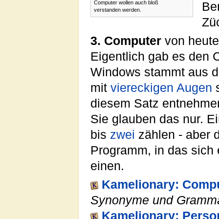
Computer wollen auch bloß
Ber
verstanden werden.
Zü
3. Computer
von heute 
Eigentlich gab es den 
Windows stammt aus di
mit
viereckigen
Augen
s
diesem Satz entnehmen 
Sie glauben das nur. E
bis
zwei
zählen - aber 
Programm, in das sich 
einen.
Kamelionary: Comp
Synonyme und Gramma
Kamelionary: Perso