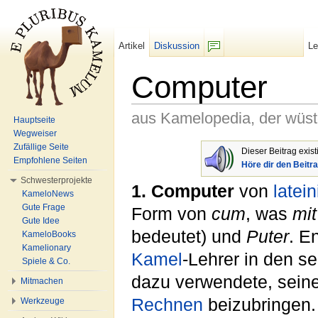
Artikel
Diskussion
L
F/b
Computer
aus Kamelopedia, der wüs
Hauptseite
Wegweiser
Wechseln zu:
Navigation
,
Suche
Zufällige Seite
Dieser Beitrag exis
Empfohlene Seiten
Höre dir den Beitr
Schwesterprojekte
1. Computer
von
latei
KameloNews
Gute Frage
Form von
cum
, was
mit
Gute Idee
bedeutet) und
Puter
. E
KameloBooks
Kamelionary
Kamel
-Lehrer in den s
Spiele & Co.
dazu verwendete, sein
Mitmachen
Rechnen
beizubringen. 
Werkzeuge