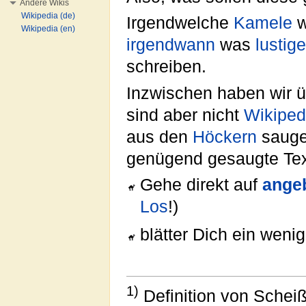
Andere Wikis
Wikipedia (de)
Irgendwelche
Kamele
w
Wikipedia (en)
irgendwann
was
lustig
schreiben.
Inzwischen haben wir 
sind aber nicht
Wikiped
aus den
Höckern
saugen
genügend gesaugte Te
Gehe direkt auf
ange
Los
!)
blätter Dich ein wen
1)
Definition von Scheiß