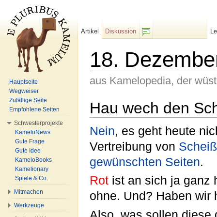
Artikel
Diskussion
L
F/b
18. Dezembe
aus Kamelopedia, der wüs
Hauptseite
Wegweiser
Wechseln zu:
Navigation
,
Suche
Zufällige Seite
Hau wech den Sc
Empfohlene Seiten
Schwesterprojekte
Nein
, es geht heute ni
KameloNews
Gute Frage
Vertreibung von
Scheiß
Gute Idee
gewünschten Seiten
.
KameloBooks
Kamelionary
Rot
ist an sich ja ganz 
Spiele & Co.
Mitmachen
ohne. Und? Haben wir 
Werkzeuge
Also, was sollen dies