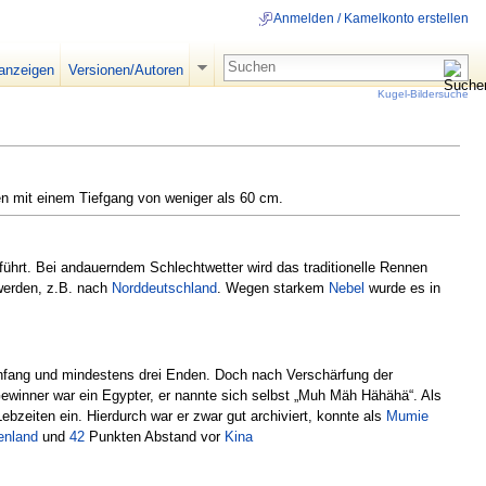
Anmelden / Kamelkonto erstellen
 anzeigen
Versionen/Autoren
Kugel-Bildersuche
en mit einem Tiefgang von weniger als 60 cm.
ührt. Bei andauerndem Schlechtwetter wird das traditionelle Rennen
erden, z.B. nach
Norddeutschland
. Wegen starkem
Nebel
wurde es in
Anfang und mindestens drei Enden. Doch nach Verschärfung der
ewinner war ein Egypter, er nannte sich selbst „Muh Mäh Hähähä“. Als
bzeiten ein. Hierdurch war er zwar gut archiviert, konnte als
Mumie
enland
und
42
Punkten Abstand vor
Kina