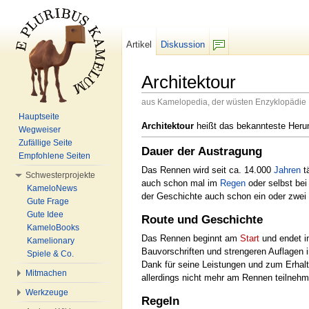
Artikel
Diskussion
F/b
Architektour
aus Kamelopedia, der wüsten Enzyklopädie
Wechseln zu:
Navigation
,
Suche
Hauptseite
Architektour
heißt das bekannteste Heru
Wegweiser
Zufällige Seite
Dauer der Austragung
Empfohlene Seiten
Das Rennen wird seit ca. 14.000
Jahren
t
Schwesterprojekte
auch schon mal im
Regen
oder selbst be
KameloNews
der Geschichte auch schon ein oder zwei
Gute Frage
Gute Idee
Route und Geschichte
KameloBooks
Das Rennen beginnt am
Start
und endet i
Kamelionary
Bauvorschriften und strengeren Auflagen 
Spiele & Co.
Dank für seine Leistungen und zum Erhal
Mitmachen
allerdings nicht mehr am Rennen teilnehm
Werkzeuge
Regeln