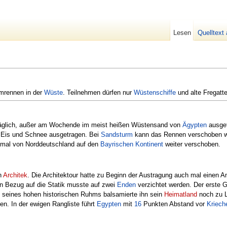
Lesen
Quelltext
mrennen in der
Wüste
. Teilnehmen dürfen nur
Wüstenschiffe
und alte Fregatt
äglich, außer am Wochende im meist heißen Wüstensand von
Ägypten
ausgef
i Eis und Schnee ausgetragen. Bei
Sandsturm
kann das Rennen verschoben w
 mal von Norddeutschland auf den
Bayrischen Kontinent
weiter verschoben.
n
Architek
. Die Architektour hatte zu Beginn der Austragung auch mal einen 
in Bezug auf die Statik musste auf zwei
Enden
verzichtet werden. Der erste G
t seines hohen historischen Ruhms balsamierte ihn sein
Heimatland
noch zu Le
en. In der ewigen Rangliste führt
Egypten
mit
16
Punkten Abstand vor
Kriech