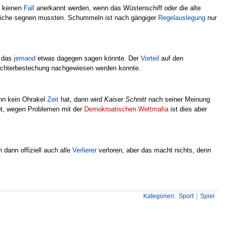
f keinen
Fall
anerkannt werden, wenn das Wüstenschiff oder die alte
itliche segnen mussten. Schummeln ist nach gängiger
Regelauslegung
nur
e das
jemand
etwas dagegen sagen könnte. Der
Vorteil
auf den
richterbestechung nachgewiesen werden konnte.
enn kein Ohrakel
Zeit
hat, dann wird
Kaiser Schnitt
nach seiner Meinung
bt, wegen Problemen mit der
Demokroatischen Wettmafia
ist dies aber
dann offiziell auch alle
Verlierer
verloren, aber das macht nichts, denn
Kategorien
:
Sport
Spiel