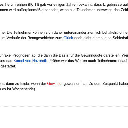
elles Herumrennen (IKTH) gab vor einigen Jahren bekannt, dass Ergebnisse au
Rennen wird außerplanmäßig beendet, wenn alle Teilnehmer unterwegs das Ze
ne. Die Teilnehmer können sich daher untereinander ziemlich behakeln, ohn
ss im Verlaufe der Renngeschichte zum
Glück
noch nicht einmal eine Schieds
hrakel Prognosen ab, die dann die Basis für die Gewinnquote darstellen. W
 uns das
Kamel von Nazareth
. Früher war das Wetten auch Teilnehmern erlau
gestattet.
erst dann zu Ende, wenn der
Gewinner
gewonnen hat. Zu dem Zeitpunkt haben 
nn es ist Wochenende)