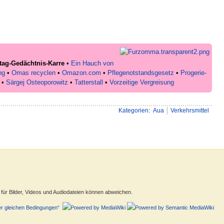
tag-Gedächtnis-Karre
•
Ein Hauch von
ng
•
Omas recyclen
•
Omazon.com
•
Pflegenotstandsgesetz
•
Progerie-
•
Särgej Osteoporowitz
•
Tatterstall
•
Vorzeitige Vergreisung
Kategorien
:
Aua
Verkehrsmittel
ür Bilder, Videos und Audiodateien können abweichen.