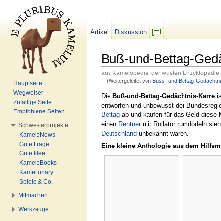
Artikel
Diskussion
F/b
Buß-und-Bettag-Gedä
aus Kamelopedia, der wüsten Enzyklopädie
(Weitergeleitet von
Buss- und Bettag-Gedächtni
Hauptseite
Wechseln zu:
Navigation
,
Suche
Wegweiser
Die
Buß-und-Bettag-Gedächtnis-Karre
is
Zufällige Seite
entworfen und unbewusst der Bundesregierun
Empfohlene Seiten
Bettag
ab und kaufen für das Geld diese 
einen
Rentner
mit Rollator rumdödeln sieh
Schwesterprojekte
Deutschland
unbekannt waren.
KameloNews
Gute Frage
Eine kleine Anthologie aus dem Hilfsmi
Gute Idee
KameloBooks
Kamelionary
Spiele & Co.
Mitmachen
Werkzeuge