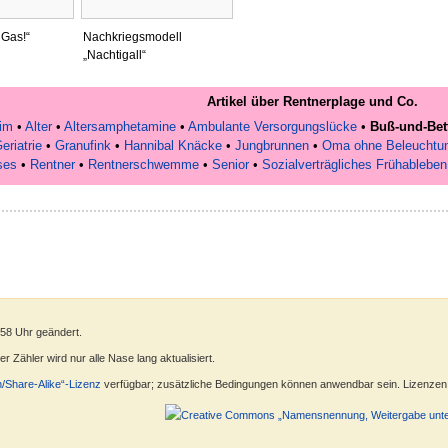
 Gas!“
Nachkriegsmodell
„Nachtigall“
Artikel über Rentnerplage und Co.
im
•
Alter
•
Altersamphetamine
•
Ambulante Versorgungslücke
•
Buß-und-Bet
eriatrie
•
Granufink
•
Hannibal Knäcke
•
Jungbrunnen
•
Oma ohne Beleuchtu
ses
•
Rentner
•
Rentnerschwemme
•
Senior
•
Sozialverträgliches Frühableben
:58 Uhr geändert.
 Zähler wird nur alle Nase lang aktualisiert.
n/Share-Alike“-Lizenz
verfügbar; zusätzliche Bedingungen können anwendbar sein. Lizenzen f