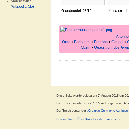
Andere Wikis
Wikipedia (de)
Grundmodell 08/15.
„Kutscher, gib
Altenhe
Oma
•
Fachgreis
•
Furzopa
•
Gaupel
•
G
Markt
•
Quadratuhr des Grei
Diese Seite wurde zuletzt am 7. August 2015 um 09
Diese Seite wurde bisher 7.395-mal abgerufen. Dieser
Der Text ist unter der
„Creative Commons Attributio
Datenschutz
Über Kamelopedia
Impressum