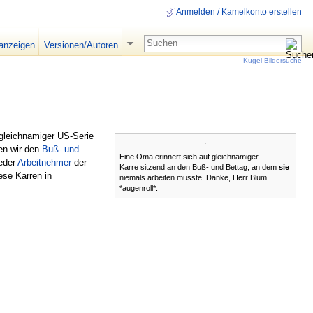
Anmelden / Kamelkonto erstellen
 anzeigen
Versionen/Autoren
Kugel-Bildersuche
gleichnamiger US-Serie
fen wir den
Buß- und
Eine Oma erinnert sich auf gleichnamiger
Jeder
Arbeitnehmer
der
Karre sitzend an den Buß- und Bettag, an dem
sie
ese Karren in
niemals arbeiten musste. Danke, Herr Blüm
*augenroll*.