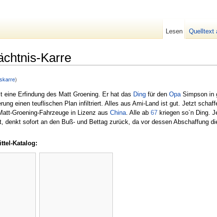
Lesen
Quelltext
chtnis-Karre
skarre
)
t eine Erfindung des Matt Groening. Er hat das
Ding
für den
Opa
Simpson in 
g einen teuflischen Plan infiltriert. Alles aus Ami-Land ist gut. Jetzt schaf
Matt-Groening-Fahrzeuge in Lizenz aus
China
. Alle ab
67
kriegen so`n Ding. 
t, denkt sofort an den Buß- und Bettag zurück, da vor dessen Abschaffung di
ttel-Katalog: