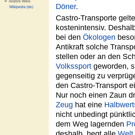
Andere Wikis
Döner
.
Wikipedia (de)
Castro-Transporte gelt
kostenintensiv. Deshalb
bei den
Ökologen
beson
Antikraft solche Transp
stellen oder an den S
Volkssport
geworden, si
gegenseitig zu verprüg
den Castro-Transport e
Nur noch einen Zaun dr
Zeug
hat eine
Halbwert
nicht unbedingt pünktli
dem Weg lagernden
Pr
deshalb, hegt alle
Welt