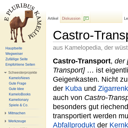
Artikel
Diskussion
L
F/b
Castro-Trans
aus Kamelopedia, der wüs
Hauptseite
Wegweiser
Wechseln zu:
Navigation
,
Suche
Castro-Transport
,
der 
Zufällige Seite
Empfohlene Seiten
Transport]
… ist eigentl
Schwesterprojekte
Geigenkasten. Nicht z
KameloNews
Gute Frage
der
Kuba
und
Zigarren
Gute Idee
KameloBooks
auch von
Castro-Transp
Kamelionary
besonders gut riechen
Spiele & Co.
Mitmachen
transportiert werden m
Werkzeuge
Abfallprodukt
der
Kernk