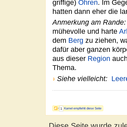
griffige)
Ohren
. Im Geg
hatten dann eher die la
Anmerkung am Rande:
mühevolle und harte
Ar
dem
Berg
zu ziehen, wa
dafür aber ganzen körp
aus dieser
Region
auch
Thema.
Siehe vielleicht:
Leer
Kamel empfiehlt diese Seite
1
Diese Seite wurde zul