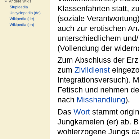
Andere Wikis
Klassenfahrten statt, 
Stupidedia
Uncyclopedia (de)
(soziale Verantwortung)
Wikipedia (de)
Wikipedia (en)
auch zur erotischen A
unterschiedlichem und
(Vollendung der widern
Zum Abschluss der Er
zum
Zivildienst
eingezog
Integrationsversuch). 
Fetisch und nehmen de
nach
Misshandlung
).
Das
Wort
stammt origi
Jungkamelen (er) ab. Bi
wohlerzogene Jungs dah