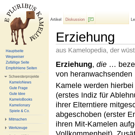
Artikel
Diskussion
L
F/b
Erziehung
aus Kamelopedia, der wüs
Hauptseite
Wegweiser
Wechseln zu:
Navigation
,
Suche
Erziehung
,
die
… bezei
Zufällige Seite
Empfohlene Seiten
von heranwachsenden 
Schwesterprojekte
KameloNews
Kamele werden hierbei
Gute Frage
(erstes Indiz für Able
Gute Idee
KameloBooks
ihrer Elterntiere mitge
Kamelionary
Spiele & Co.
abgeschoben (erster En
Mitmachen
ihren Mit-Kamelen auf
Werkzeuge
Vollkommenheit). Zusät