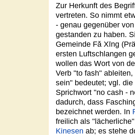
Zur Herkunft des Begri
vertreten. So nimmt e
- genau gegenüber vo
gestanden zu haben. Sie
Gemeinde Fǎ Xīng (Prä
ersten Luftschlangen g
wollen das Wort von de
Verb "to fash" ableiten
sein" bedeutet; vgl. di
Sprichwort "no cash - n
dadurch, dass Faschin
bezeichnet werden. In
freilich als "lächerlic
Kinesen
ab; es stehe d