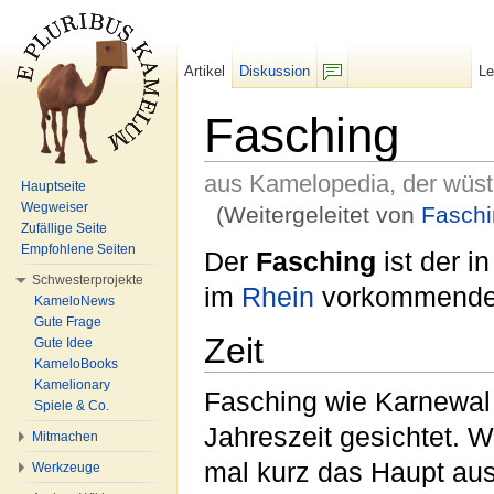
Artikel
Diskussion
L
F/b
Fasching
aus Kamelopedia, der wüs
Hauptseite
Wegweiser
(Weitergeleitet von
Faschi
Zufällige Seite
Wechseln zu:
Navigation
,
Suche
Empfohlene Seiten
Der
Fasching
ist der i
Schwesterprojekte
im
Rhein
vorkommend
KameloNews
Gute Frage
Zeit
Gute Idee
KameloBooks
Kamelionary
Fasching wie Karnewal 
Spiele & Co.
Jahreszeit gesichtet. 
Mitmachen
mal kurz das Haupt aus
Werkzeuge