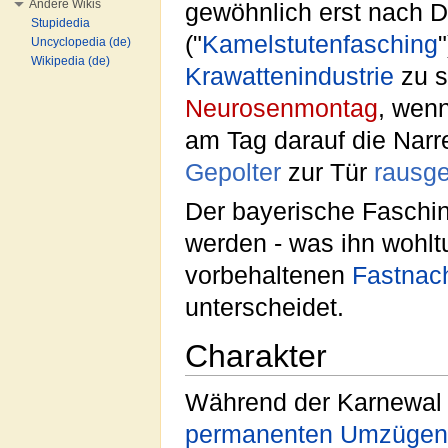
Andere Wikis
gewöhnlich erst nach D
Stupidedia
("
Kamelstutenfasching
Uncyclopedia (de)
Wikipedia (de)
Krawattenindustrie
zu s
Neurosenmontag
, wen
am Tag darauf die Nar
Gepolter
zur Tür
rausge
Der bayerische Faschin
werden - was ihn wohl
vorbehaltenen
Fastnac
unterscheidet.
Charakter
Während der Karnewal
permanenten Umzügen