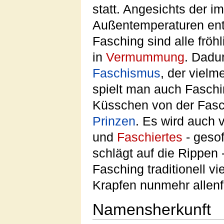
statt. Angesichts der 
Außentemperaturen entb
Fasching sind alle frö
in
Vermummung
. Dadu
Faschismus
, der viel
spielt man auch Faschi
Küsschen von der Faschi
Prinzen
. Es wird auch 
und
Faschiertes
- geso
schlägt auf die Rippe
Fasching traditionell vi
Krapfen nunmehr allenfa
Namensherkunft