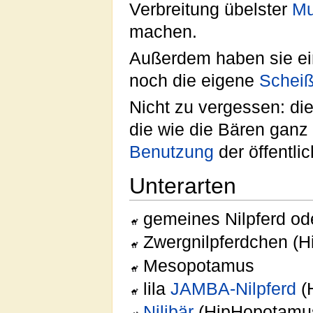
Verbreitung übelster
Mu
machen.
Außerdem haben sie ei
noch die eigene
Schei
Nicht zu vergessen: di
die wie die Bären ganz 
Benutzung
der öffentli
Unterarten
gemeines Nilpferd od
Zwergnilpferdchen (
Mesopotamus
lila
JAMBA-Nilpferd
(
Nilibär
(HipHopotamu