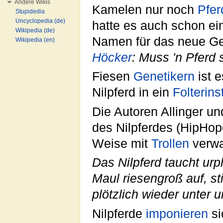
Andere Wikis
Kamelen nur noch
Pfer
Stupidedia
Uncyclopedia (de)
hatte es auch schon e
Wikipedia (de)
Namen für das neue Ges
Wikipedia (en)
Höcker
: Muss 'n Pferd 
Fiesen
Genetikern
ist e
Nilpferd in ein
Folterin
Die Autoren Allinger u
des Nilpferdes (HipHo
Weise mit
Trollen
verwan
Das Nilpferd taucht urp
Maul riesengroß auf, s
plötzlich wieder unter
Nilpferde
imponieren
si