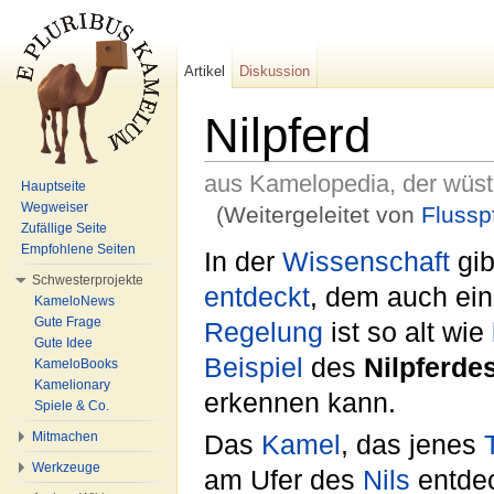
Artikel
Diskussion
Nilpferd
aus Kamelopedia, der wüs
Hauptseite
Wegweiser
(Weitergeleitet von
Flussp
Zufällige Seite
Wechseln zu:
Navigation
,
Suche
Empfohlene Seiten
In der
Wissenschaft
gib
Schwesterprojekte
entdeckt
, dem auch ei
KameloNews
Gute Frage
Regelung
ist so alt wie
Gute Idee
Beispiel
des
Nilpferde
KameloBooks
Kamelionary
erkennen kann.
Spiele & Co.
Mitmachen
Das
Kamel
, das jenes
Werkzeuge
am Ufer des
Nils
entdec