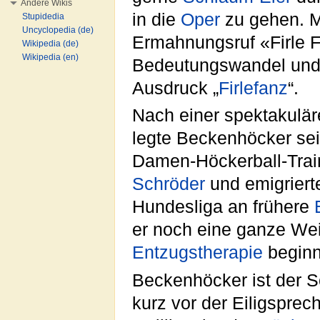
Andere Wikis
in die
Oper
zu gehen. Mi
Stupidedia
Uncyclopedia (de)
Ermahnungsruf «Firle 
Wikipedia (de)
Wikipedia (en)
Bedeutungswandel und v
Ausdruck „
Firlefanz
“.
Nach einer spektakulä
legte Beckenhöcker se
Damen-Höckerball-Train
Schröder
und emigriert
Hundesliga an frühere
er noch eine ganze We
Entzugstherapie
beginn
Beckenhöcker ist der S
kurz vor der Eiligspre