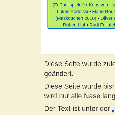
(Fußballspieler)
•
Kaas van H
Lukas Podolski
•
Mario Reu
(Maskottchen 2010)
•
Oliver
Robert Hut
•
Rudi Fallafel
Diese Seite wurde zul
geändert.
Diese Seite wurde bis
wird nur alle Nase lang 
Der Text ist unter der