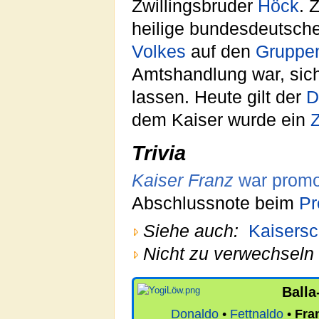
Zwillingsbruder
Höck
.
heilige bundesdeutsch
Volkes
auf den
Gruppe
Amtshandlung war, sic
lassen. Heute gilt der
D
dem Kaiser wurde ein
Z
Trivia
Kaiser Franz
war promov
Abschlussnote beim
Pr
Siehe auch:
Kaisers
Nicht zu verwechseln 
Balla
Donaldo
•
Fettnaldo
•
Fra