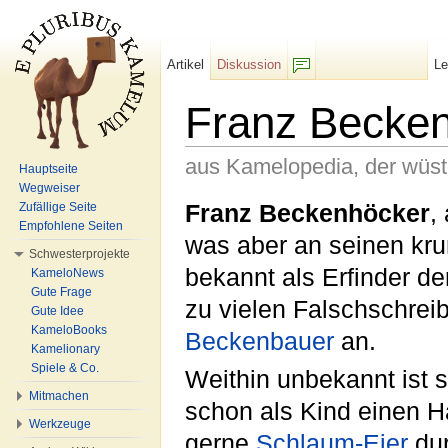
Artikel
Diskussion
L
F/b
Franz Becke
aus Kamelopedia, der wüs
Hauptseite
Wegweiser
Wechseln zu:
Navigation
,
Suche
Franz Beckenhöcker
,
Zufällige Seite
Empfohlene Seiten
was aber an seinen kru
Schwesterprojekte
bekannt als Erfinder d
KameloNews
Gute Frage
zu vielen Falschschreib
Gute Idee
KameloBooks
Beckenbauer
an.
Kamelionary
Spiele & Co.
Weithin unbekannt ist se
Mitmachen
schon als Kind einen H
Werkzeuge
gerne
Schlaum-Eier
dur