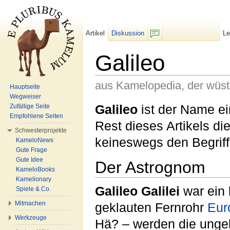
Artikel
Diskussion
L
F/b
Galileo
aus Kamelopedia, der wüs
Hauptseite
Wegweiser
Wechseln zu:
Navigation
,
Suche
Galileo
ist der Name ei
Zufällige Seite
Empfohlene Seiten
Rest dieses Artikels di
Schwesterprojekte
keineswegs den Begriff 
KameloNews
Gute Frage
Gute Idee
Der Astrognom
KameloBooks
Kamelionary
Galileo Galilei
war ein 
Spiele & Co.
Mitmachen
geklauten Fernrohr
Eur
Werkzeuge
Hä? – werden die ungebi