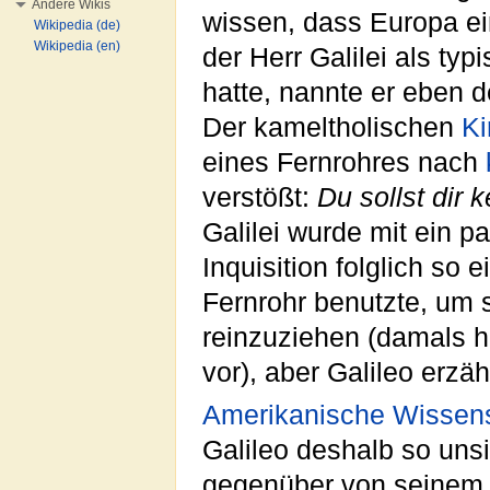
Andere Wikis
wissen, dass Europa e
Wikipedia (de)
Wikipedia (en)
der Herr Galilei als ty
hatte, nannte er eben 
Der kameltholischen
Ki
eines Fernrohres nach
verstößt:
Du sollst dir
Galilei wurde mit ein 
Inquisition folglich so 
Fernrohr benutzte, um 
reinzuziehen (damals h
vor), aber Galileo erz
Amerikanische Wissens
Galileo deshalb so uns
gegenüber von seinem F