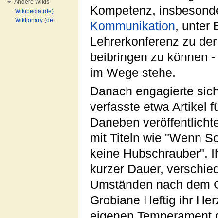
Andere Wikis
Kompetenz, insbesonde
Wikipedia (de)
Wiktionary (de)
Kommunikation
, unter 
Lehrerkonferenz zu de
beibringen zu können -
im Wege stehe.
Danach engagierte sich
verfasste etwa Artikel f
Daneben veröffentlich
mit Titeln wie "Wenn S
keine Hubschrauber". I
kurzer Dauer, verschied
Umständen nach dem Ge
Grobiane Heftig ihr Her
eigenen Temperament