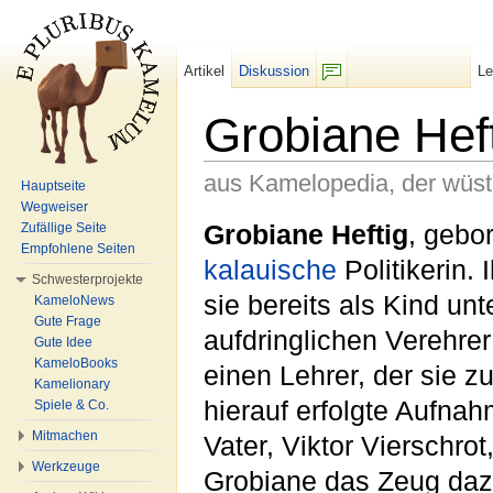
Artikel
Diskussion
L
F/b
Grobiane Hef
aus Kamelopedia, der wüs
Hauptseite
Wegweiser
Wechseln zu:
Navigation
,
Suche
Grobiane Heftig
, gebo
Zufällige Seite
Empfohlene Seiten
kalauische
Politikerin.
Schwesterprojekte
sie bereits als Kind unt
KameloNews
Gute Frage
aufdringlichen Verehre
Gute Idee
KameloBooks
einen Lehrer, der sie zu
Kamelionary
hierauf erfolgte Aufnah
Spiele & Co.
Mitmachen
Vater, Viktor Vierschr
Werkzeuge
Grobiane das Zeug dazu 