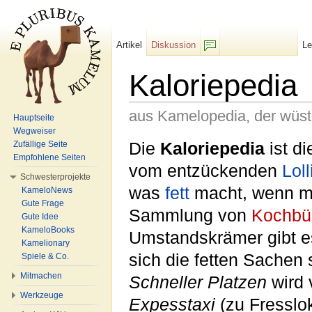
Artikel
Diskussion
L
F/b
Kaloriepedia
aus Kamelopedia, der wüs
Hauptseite
Wegweiser
Wechseln zu:
Navigation
,
Suche
Die
Kaloriepedia
ist d
Zufällige Seite
Empfohlene Seiten
vom entzückenden
Loll
Schwesterprojekte
was
fett
macht, wenn ma
KameloNews
Gute Frage
Sammlung von
Kochbü
Gute Idee
KameloBooks
Umstandskrämer gibt es
Kamelionary
sich die fetten Sachen 
Spiele & Co.
Mitmachen
Schneller Platzen
wird
Werkzeuge
Expesstaxi
(zu Fresslok