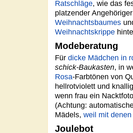
Ratschläge
, wie das fe
platzender Angehöriger 
Weihnachtsbaumes
und
Weihnachtskrippe
hinte
Modeberatung
Für
dicke Mädchen in r
schick-Baukasten
, in 
Rosa
-Farbtönen von Qu
hellrotviolett und knal
wenn frau ein Nacktfoto
(Achtung: automatische 
Mädels,
weil mit denen
Joulebot