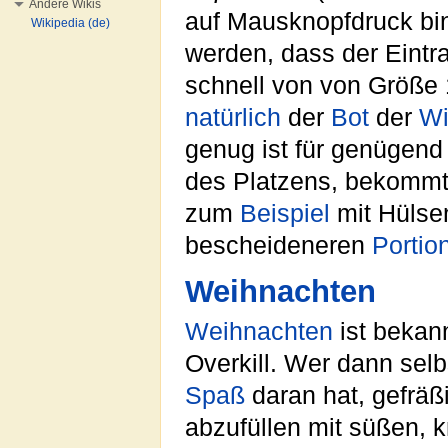
Andere Wikis
auf Mausknopfdruck bin
Wikipedia (de)
werden, dass der Eintr
schnell von von Größe
natürlich
der
Bot
der
Wi
genug ist für genügend 
des Platzens, bekomm
zum
Beispiel
mit Hülse
bescheideneren
Portio
Weihnachten
Weihnachten
ist bekann
Overkill. Wer dann selb
Spaß
daran hat, gefrä
abzufüllen mit süßen, 