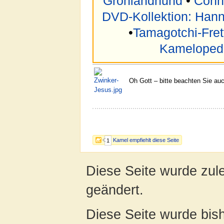
Grönlandhund
•
Conn
DVD-Kollektion: Hann
•
Tamagotchi-Fret
Kameloped
Oh Gott – bitte beachten Sie a
Kamel empfiehlt diese Seite
1
Diese Seite wurde zul
geändert.
Diese Seite wurde bis