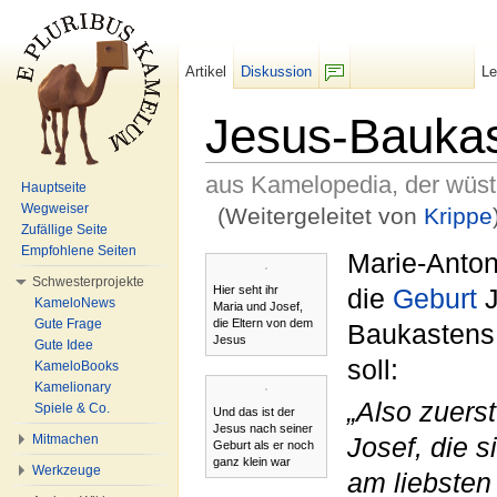
Artikel
Diskussion
L
F/b
Jesus-Bauka
aus Kamelopedia, der wüs
Hauptseite
Wegweiser
(Weitergeleitet von
Krippe
Zufällige Seite
Wechseln zu:
Navigation
,
Suche
Empfohlene Seiten
Marie-Anton
Schwesterprojekte
Hier seht ihr
die
Geburt
J
KameloNews
Maria und Josef,
die Eltern von dem
Gute Frage
Baukastens,
Jesus
Gute Idee
soll:
KameloBooks
Kamelionary
„Also zuers
Spiele & Co.
Und das ist der
Jesus nach seiner
Mitmachen
Josef, die s
Geburt als er noch
ganz klein war
Werkzeuge
am liebsten