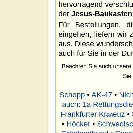
hervorragend verschlu
der
Jesus-Baukasten
Für Bestellungen, d
eingehen, liefern wir 
aus. Diese wunderschö
auch für Sie in der Du
Beachten Sie auch unsere 
Sie
Schopp
•
AK-47
•
Nich
auch: 1a Rettungsdie
Frankfurter Kr
euz
•
an
•
Höcker
•
Schwedisc