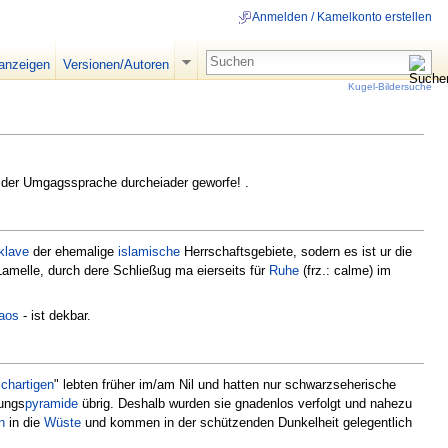
Anmelden / Kamelkonto erstellen
 anzeigen
Versionen/Autoren
Kugel-Bildersuche
 der Umgagssprache durcheiader geworfe! .
klave
der ehemalige
islamische
Herrschaftsgebiete, sodern es ist ur die
amelle, durch dere Schließug ma eierseits für
Ruhe
(frz.: calme) im
aos
- ist dekbar.
schartigen
" lebten früher im/am Nil und hatten nur schwarzseherische
ungs
pyramide
übrig. Deshalb wurden sie gnadenlos verfolgt und nahezu
n
in die
Wüste
und kommen in der schützenden Dunkelheit gelegentlich