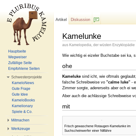
Artikel
Diskussion
F/b
Kamelunke
aus Kamelopedia, der wüsten Enzyklopädie
Wechseln zu:
Navigation
,
Suche
Hauptseite
Wie wichtig ei eizeler Buchstabe sei ka, 
Wegweiser
Zufällige Seite
ohe
Empfohlene Seiten
Kameluke
sind icht, wie oftmals geglaubt
Schwesterprojekte
falsche Schreibweise vo
"calme luke"
- 
KameloNews
Zimmer sorgte, adererseits aber och ei wei
Gute Frage
Gute Idee
Aber auch die achlässige Schreibweise v
KameloBooks
mit
Kamelionary
Spiele & Co.
Mitmachen
Frisch gewaschene Rotaugen-Kamelunke im
Werkzeuge
Suchscheinwerfer einer Nilfähre