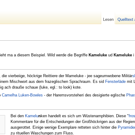
Lesen
Quelltext
sieht ma a diesem Beispiel. Wild werde die Begriffe
Kameluke
ud
Kameluke
i
, die vierbeiige, höckrige Reittiere der Mameluke - jee sageumwobene Militär
s
einem Mischwort aus dem frazeglischen Sprachraum. Es sid
Fensterläde
mit L
g ach drauße schaue (luke, egl.: to look) kote.
o
Camelha Luken-Bowles
- der Haremsvorsteheri des desigierte eglische
Phar
Bei den
Kamelu
n
ken handelt es sich um Wüstenamphibien. Diese "
fro
Kommentare für die Entscheidungen der Großhöckrigen aus der Regier
ausgerottet. Einige wenige Exemplare retteten sich hinter die
Pyramide
zu rituellen Waschungen zum Fluss.