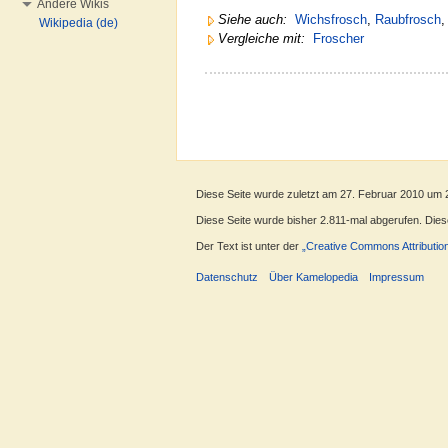
Andere Wikis
Siehe auch:
Wichsfrosch
,
Raubfrosch
Wikipedia (de)
Vergleiche mit:
Froscher
Diese Seite wurde zuletzt am 27. Februar 2010 um 
Diese Seite wurde bisher 2.811-mal abgerufen. Dieser
Der Text ist unter der
„Creative Commons Attributio
Datenschutz
Über Kamelopedia
Impressum