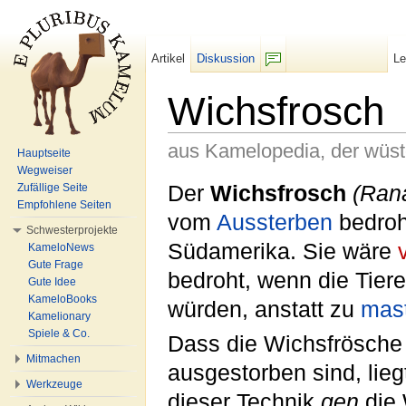
Artikel
Diskussion
L
F/b
Wichsfrosch
aus Kamelopedia, der wüs
Hauptseite
Wegweiser
Wechseln zu:
Navigation
,
Suche
Der
Wichsfrosch
(Ran
Zufällige Seite
Empfohlene Seiten
vom
Aussterben
bedro
Schwesterprojekte
Südamerika. Sie wäre
KameloNews
Gute Frage
bedroht, wenn die Tiere
Gute Idee
KameloBooks
würden, anstatt zu
mast
Kamelionary
Spiele & Co.
Dass die Wichsfrösche 
Mitmachen
ausgestorben sind, lieg
Werkzeuge
dieser Technik
gen
die 