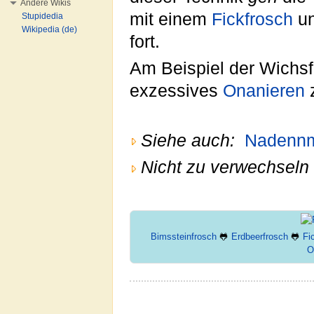
Andere Wikis
mit einem
Fickfrosch
un
Stupidedia
Wikipedia (de)
fort.
Am Beispiel der Wichsf
exzessives
Onanieren
z
Siehe auch:
Nadennm
Nicht zu verwechseln 
Bimssteinfrosch
🐸
Erdbeerfrosch
🐸
Fi
O