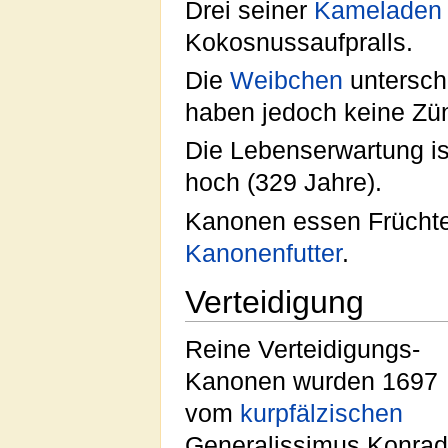
Drei seiner
Kameladen
Kokosnussaufpralls.
Die
Weibchen
untersch
haben jedoch keine Zün
Die Lebenserwartung is
hoch (329 Jahre).
Kanonen essen Frücht
Kanonenfutter
.
Verteidigung
Reine Verteidigungs-
Kanonen wurden 1697
vom
kurpfälzischen
Generalissimus Konrad 