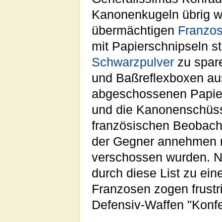
Kanonenkugeln übrig w
übermächtigen
Franzo
mit Papierschnipseln s
Schwarzpulver
zu spare
und Baßreflexboxen aus
abgeschossenen Papier
und die Kanonenschüss
französischen Beobach
der Gegner annehmen m
verschossen wurden. Ne
durch diese List zu ei
Franzosen zogen frustri
Defensiv-Waffen "Konfe