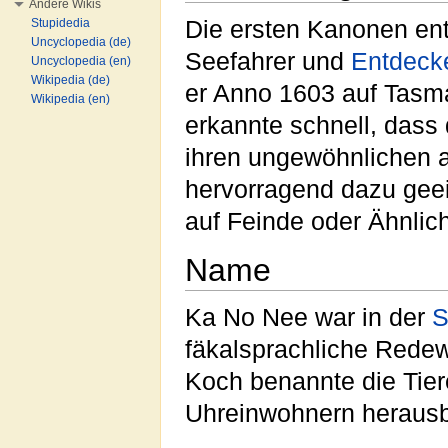
Andere Wikis
Stupidedia
Die ersten Kanonen ent
Uncyclopedia (de)
Seefahrer und
Entdeck
Uncyclopedia (en)
Wikipedia (de)
er Anno 1603 auf Tasma
Wikipedia (en)
erkannte schnell, dass 
ihren ungewöhnlichen 
hervorragend dazu gee
auf Feinde oder Ähnlic
Name
Ka No Nee war in der
S
fäkalsprachliche Redewe
Koch benannte die Tier
Uhreinwohnern heraus