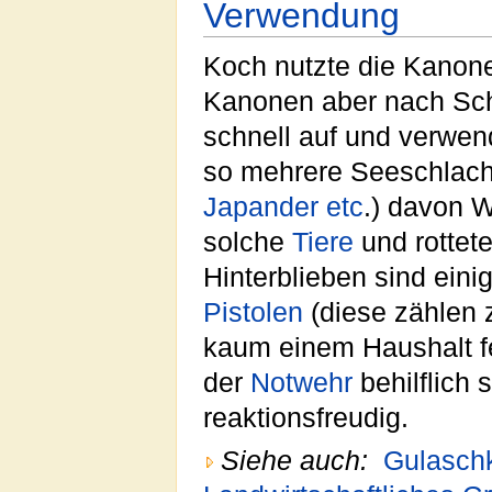
Verwendung
Koch nutzte die Kanone
Kanonen aber nach Sch
schnell auf und verwend
so mehrere Seeschlacht
Japander
etc
.) davon W
solche
Tiere
und rottet
Hinterblieben sind eini
Pistolen
(diese zählen z
kaum einem Haushalt fe
der
Notwehr
behilflich 
reaktionsfreudig.
Siehe auch:
Gulasch