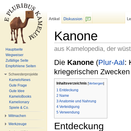
Artikel
Diskussion
L
F/b
Kanone
aus Kamelopedia, der wüs
Hauptseite
Wegweiser
Wechseln zu:
Navigation
,
Suche
Die
Kanone
(
Plur-Aal
:
Zufällige Seite
Empfohlene Seiten
kriegerischen Zwecken
Schwesterprojekte
KameloNews
Inhaltsverzeichnis
[
Verbergen
]
Gute Frage
1
Entdeckung
Gute Idee
2
Name
KameloBooks
3
Anatomie und Nahrung
Kamelionary
4
Verteidigung
Spiele & Co.
5
Verwendung
Mitmachen
Entdeckung
Werkzeuge