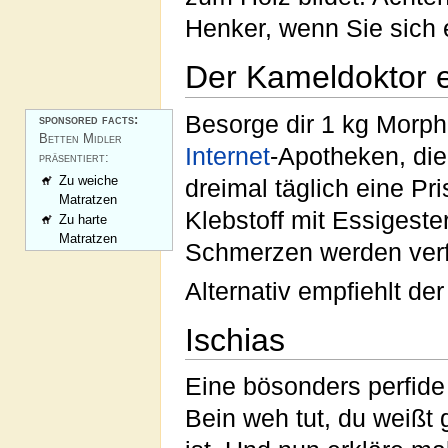
Henker, wenn Sie sich 
Der Kameldoktor e
Besorge dir 1 kg Morph
sponsored facts:
Betten Midler
Internet
-Apotheken, d
präsentiert:
Zu weiche
dreimal täglich eine Pri
Matratzen
Klebstoff mit Essigeste
Zu harte
Matratzen
Schmerzen werden verfl
Alternativ empfiehlt d
Ischias
Eine bösonders perfid
Bein weh tut, du weißt