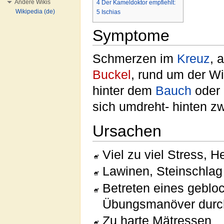
Andere Wikis
4
Der Kameldoktor empfiehlt:
Wikipedia (de)
5
Ischias
Symptome
Schmerzen im
Kreuz
, 
Buckel
, rund um der Wi
hinter dem
Bauch
oder 
sich umdreht- hinten 
Ursachen
Viel zu viel Stress, 
Lawinen, Steinschla
Betreten eines gebl
Übungsmanöver durc
Zu harte Mätressen