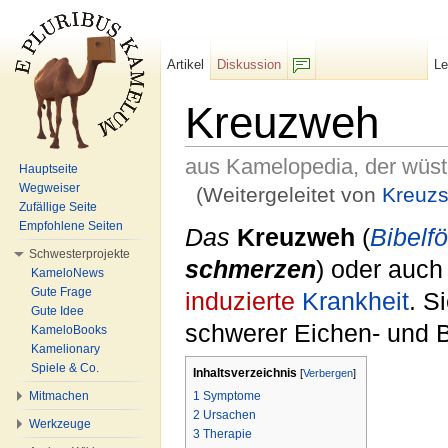
Artikel
Diskussion
L
F/b
Kreuzweh
aus Kamelopedia, der wüs
Hauptseite
Wegweiser
(Weitergeleitet von
Kreuz
Zufällige Seite
Wechseln zu:
Navigation
,
Suche
Empfohlene Seiten
Das
Kreuzweh
(
Bibelf
Schwesterprojekte
schmerzen
) oder auc
KameloNews
Gute Frage
induzierte
Krankheit
. S
Gute Idee
schwerer Eichen- und 
KameloBooks
Kamelionary
Spiele & Co.
Inhaltsverzeichnis
[
Verbergen
]
1
Symptome
Mitmachen
2
Ursachen
Werkzeuge
3
Therapie