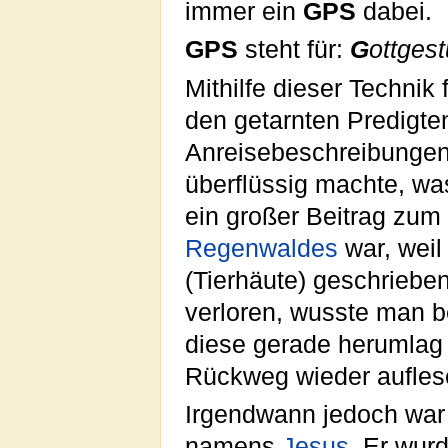
immer ein
GPS
dabei.
GPS
steht für:
G
ottges
Mithilfe dieser Technik
den getarnten Predigt
Anreisebeschreibungen
überflüssig machte, was
ein großer Beitrag zum
Regenwaldes
war, weil
(Tierhäute) geschriebe
verloren, wusste man b
diese gerade herumlag
Rückweg wieder auflese
Irgendwann jedoch war
namens
Jesus
. Er wur