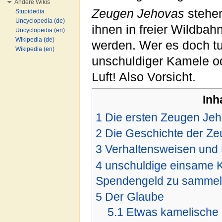
Andere Wikis
Zeugen Jehovas
stehen
Stupidedia
Uncyclopedia (de)
ihnen in freier Wildbah
Uncyclopedia (en)
Wikipedia (de)
werden. Wer es doch tut
Wikipedia (en)
unschuldiger Kamele od
Luft! Also Vorsicht.
Inh
1
Die ersten Zeugen Je
2
Die Geschichte der Z
3
Verhaltensweisen und
4
unschuldige einsame 
Spendengeld zu samme
5
Der Glaube
5.1
Etwas kamelische