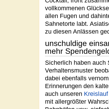
Cocktail, frönt zusam
vollkommenen Glückseli
allen Fugen und dahinte
Sahnetorte labt. Asia
zu diesen Anlässen ged
unschuldige eins
mehr Spendengel
Sicherlich haben auch S
Verhaltensmuster beob
dabei ebenfalls vernom
Erinnerungen den kalt
auch unseren
Kreislauf
mit allergrößter Wahrsc