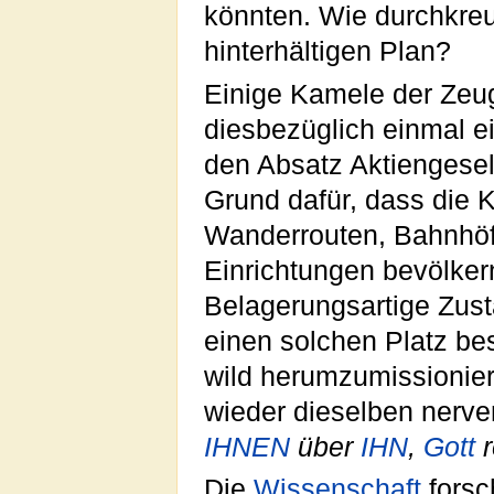
könnten. Wie durchkre
hinterhältigen Plan?
Einige Kamele der Zeu
diesbezüglich einmal ei
den Absatz Aktiengesells
Grund dafür, dass die 
Wanderrouten, Bahnhöfe
Einrichtungen bevölker
Belagerungsartige Zust
einen solchen Platz bes
wild herumzumissionie
wieder dieselben nerve
IHNEN
über
IHN
,
Gott
r
Die
Wissenschaft
forsc