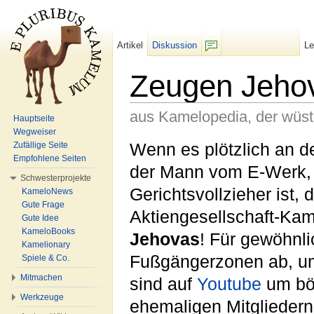
Artikel
Diskussion
L
F/b
Zeugen Jeho
aus Kamelopedia, der wüs
Hauptseite
Wegweiser
Wechseln zu:
Navigation
,
Suche
Wenn es plötzlich an d
Zufällige Seite
Empfohlene Seiten
der Mann vom E-Werk, 
Schwesterprojekte
Gerichtsvollzieher ist, 
KameloNews
Gute Frage
Aktiengesellschaft-Ka
Gute Idee
KameloBooks
Jehovas
! Für gewöhnl
Kamelionary
Fußgängerzonen ab, um 
Spiele & Co.
Mitmachen
sind auf
Youtube
um bö
Werkzeuge
ehemaligen Mitgliedern