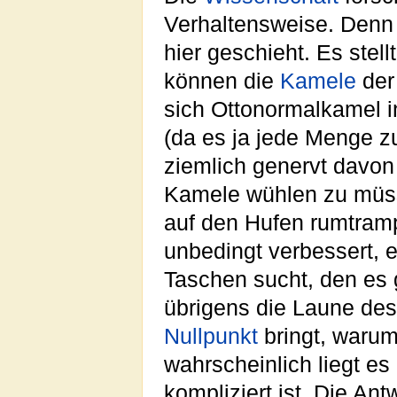
Verhaltensweise. Denn 
hier geschieht. Es stel
können die
Kamele
der
sich Ottonormalkamel in
(da es ja jede Menge z
ziemlich genervt davon
Kamele wühlen zu müss
auf den Hufen rumtramp
unbedingt verbessert, e
Taschen sucht, den es 
übrigens die Laune de
Nullpunkt
bringt, warum 
wahrscheinlich liegt es
kompliziert ist. Die Ant