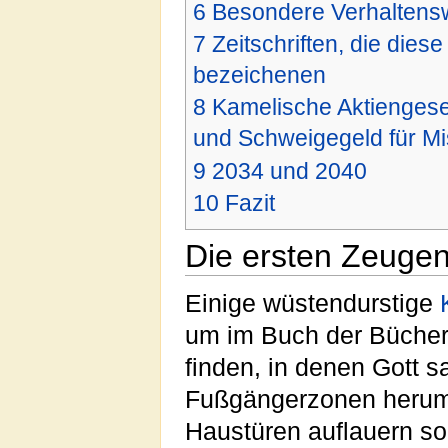
6
Besondere Verhaltens
7
Zeitschriften, die dies
bezeichenen
8
Kamelische Aktiengesel
und Schweigegeld für M
9
2034 und 2040
10
Fazit
Die ersten Zeuge
Einige wüstendurstige
um im Buch der Büche
finden, in denen Gott s
Fußgängerzonen herum
Haustüren auflauern so