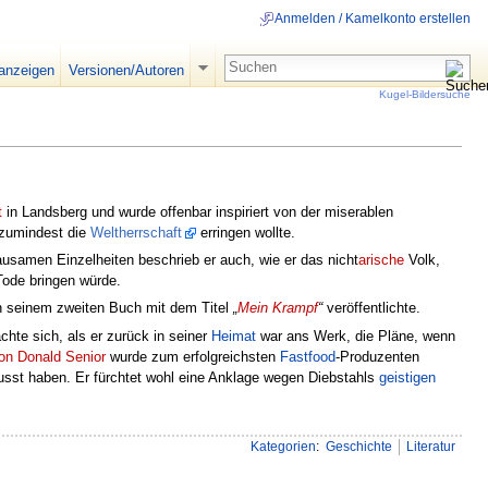
Anmelden / Kamelkonto erstellen
 anzeigen
Versionen/Autoren
Kugel-Bildersuche
t
in Landsberg und wurde offenbar inspiriert von der miserablen
 zumindest die
Weltherrschaft
erringen wollte.
rausamen Einzelheiten beschrieb er auch, wie er das nicht
arische
Volk,
ode bringen würde.
in seinem zweiten Buch mit dem Titel
„
Mein Krampf
“
veröffentlichte.
hte sich, als er zurück in seiner
Heimat
war ans Werk, die Pläne, wenn
on Donald Senior
wurde zum erfolgreichsten
Fastfood
-Produzenten
usst haben. Er fürchtet wohl eine Anklage wegen Diebstahls
geistigen
Kategorien
:
Geschichte
Literatur