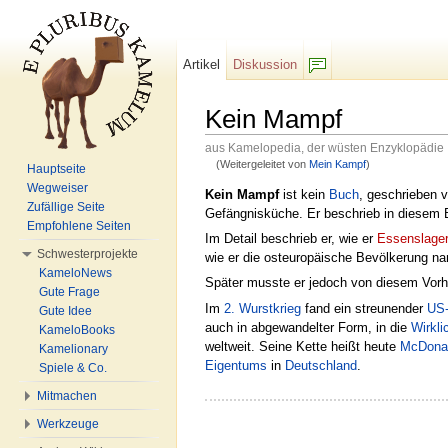
Artikel
Diskussion
F/b
Kein Mampf
aus Kamelopedia, der wüsten Enzyklopädie
(Weitergeleitet von
Mein Kampf
)
Hauptseite
Wechseln zu:
Navigation
,
Suche
Wegweiser
Kein Mampf
ist kein
Buch
, geschrieben 
Zufällige Seite
Gefängnisküche. Er beschrieb in diesem 
Empfohlene Seiten
Im Detail beschrieb er, wie er
Essenslage
Schwesterprojekte
wie er die osteuropäische Bevölkerung n
KameloNews
Später musste er jedoch von diesem Vorh
Gute Frage
Im
2. Wurstkrieg
fand ein streunender
US-
Gute Idee
auch in abgewandelter Form, in die
Wirkli
KameloBooks
weltweit. Seine Kette heißt heute
McDonal
Kamelionary
Eigentums
in
Deutschland
.
Spiele & Co.
Mitmachen
Werkzeuge