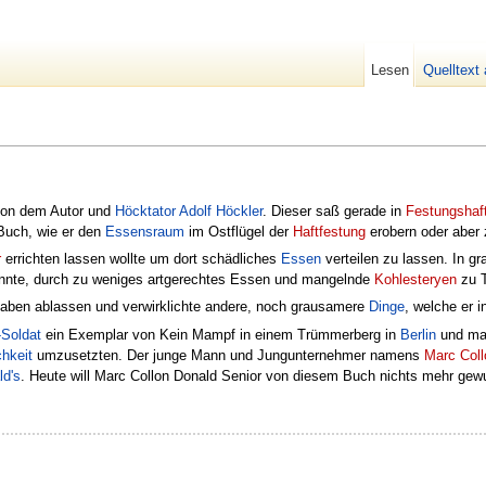
Lesen
Quelltext
von dem Autor und
Höcktator
Adolf Höckler
. Dieser saß gerade in
Festungshaf
Buch, wie er den
Essensraum
im Ostflügel der
Haftfestung
erobern oder aber
r
errichten lassen wollte um dort schädliches
Essen
verteilen zu lassen. In g
annte, durch zu weniges artgerechtes Essen und mangelnde
Kohlesteryen
zu T
aben ablassen und verwirklichte andere, noch grausamere
Dinge
, welche er 
Soldat
ein Exemplar von Kein Mampf in einem Trümmerberg in
Berlin
und mac
chkeit
umzusetzten. Der junge Mann und Jungunternehmer namens
Marc Coll
d's
. Heute will Marc Collon Donald Senior von diesem Buch nichts mehr gew