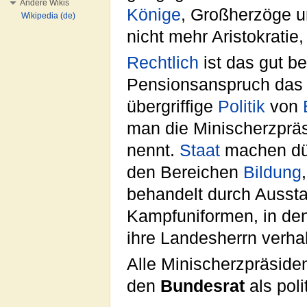
Andere Wikis
Könige
, Großherzöge u
Wikipedia (de)
nicht mehr Aristokratie
Rechtlich
ist das gut b
Pensionsanspruch das
übergriffige
Politik
von
man die Minischerzprä
nennt.
Staat
machen dürf
den Bereichen
Bildung
behandelt durch Aussta
Kampfuniformen, in den
ihre Landesherrn verh
Alle Minischerzpräside
den
Bundesrat
als pol