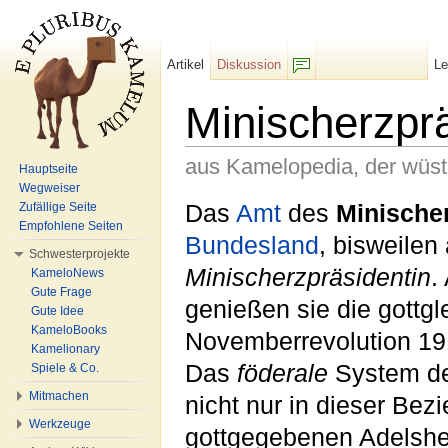
Artikel
Diskussion
L
F/b
Minischerzpr
aus Kamelopedia, der wüs
Hauptseite
Wegweiser
Wechseln zu:
Navigation
,
Suche
Das
Amt
des
Minische
Zufällige Seite
Empfohlene Seiten
Bundesland
, bisweilen
Schwesterprojekte
Minischerzpräsidentin
.
KameloNews
Gute Frage
genießen sie die gottgl
Gute Idee
KameloBooks
Novemberrevolution 1
Kamelionary
Das
föderale
System de
Spiele & Co.
Mitmachen
nicht nur in dieser Be
Werkzeuge
gottgegebenen Adelshe