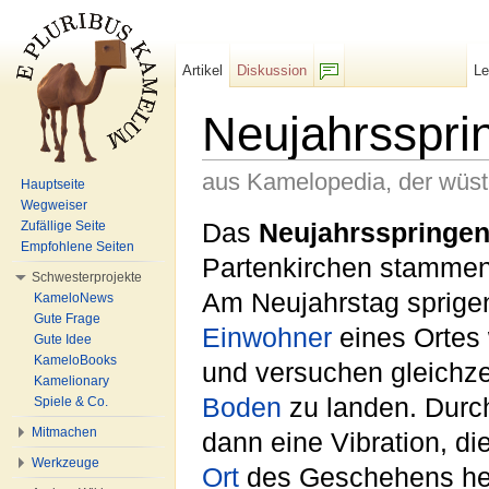
Artikel
Diskussion
L
F/b
Neujahrsspri
aus Kamelopedia, der wüs
Hauptseite
Wegweiser
Wechseln zu:
Navigation
,
Suche
Das
Neujahrsspringe
Zufällige Seite
Empfohlene Seiten
Partenkirchen stamme
Schwesterprojekte
Am Neujahrstag sprigen
KameloNews
Gute Frage
Einwohner
eines Ortes 
Gute Idee
KameloBooks
und versuchen gleichze
Kamelionary
Boden
zu landen. Durc
Spiele & Co.
Mitmachen
dann eine Vibration, di
Werkzeuge
Ort
des Geschehens her