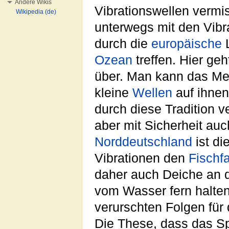
Andere Wikis
Vibrationswellen vermi
Wikipedia (de)
unterwegs mit den Vibr
durch die
europäische
L
Ozean
treffen. Hier ge
über. Man kann das Me
kleine
Wellen
auf ihnen
durch diese Tradition 
aber mit Sicherheit au
Norddeutschland
ist di
Vibrationen den
Fischf
daher auch Deiche an d
vom Wasser fern halten
verurschten Folgen für 
Die These, dass das Sp