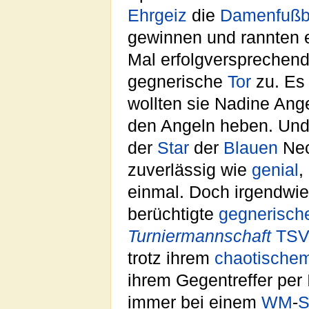
Ehrgeiz
die
Damenfußb
gewinnen und rannten 
Mal erfolgversprechend
gegnerische
Tor
zu. Es 
wollten sie Nadine Ang
den Angeln heben. Und 
der
Star
der
Blauen
Nec
zuverlässig wie
genial
,
einmal. Doch irgendwi
berüchtigte
gegnerisch
Turniermannschaft
TSV
trotz ihrem
chaotische
ihrem Gegentreffer per
immer bei einem
WM
-
S