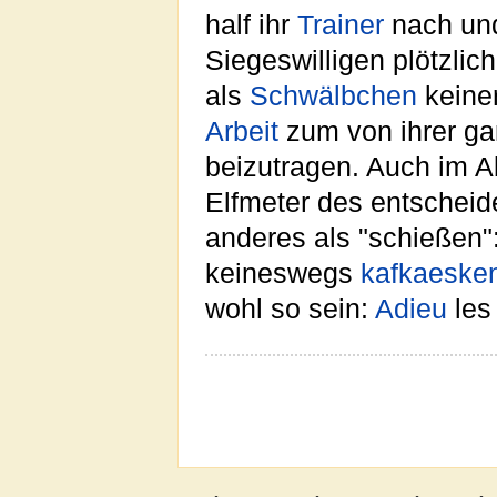
half ihr
Trainer
nach und 
Siegeswilligen plötzlic
als
Schwälbchen
keiner
Arbeit
zum von ihrer g
beizutragen. Auch im Ab
Elfmeter des entscheid
anderes als "schießen"
keineswegs
kafkaeske
wohl so sein:
Adieu
les