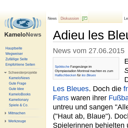
News
Diskussion
L
F/b
Adieu les Ble
Wechseln zu:
Navigation
,
Suche
Hauptseite
News vom 27.06.2015
Wegweiser
Zufällige Seite
E
Empfohlene Seiten
Spöttische
Fangesänge im
Olympiastadion Montreal machten es zum
Schwesterprojekte
Haifischbecken
für
les Bleues
KameloNews
Gute Frage
Les Bleues
. Doch die
f
Gute Idee
KameloBooks
Fans
waren ihrer
Fußba
Kamelionary
Spiele & Co.
untreu und sangen "Alle
Mitmachen
("Haut ab, Blaue"). Doc
Werkzeuge
Spielerinnen behielten 