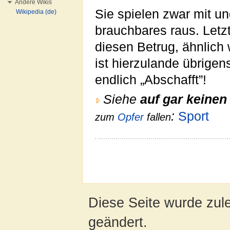
Andere Wikis
Sie spielen zwar mit u
Wikipedia (de)
brauchbares raus. Letzt
diesen Betrug, ähnlich
ist hierzulande übrigen
endlich „Abschafft”!
Siehe
auf gar keinen 
:
Sport
zum
Opfer
fallen
Diese Seite wurde zul
geändert.