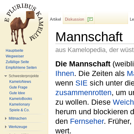
Artikel
Diskussion
L
F/b
Mannschaft
aus Kamelopedia, der wüs
Hauptseite
Wegweiser
Wechseln zu:
Navigation
,
Suche
Die Mannschaft
(weibl
Zufällige Seite
Empfohlene Seiten
Ihnen
. Die Zeiten als
M
Schwesterprojekte
wenn
SIE
sich unter di
KameloNews
Gute Frage
zusammenrotten
, um u
Gute Idee
KameloBooks
zu wollen. Diese
Weich
Kamelionary
herum und blockieren d
Spiele & Co.
Mitmachen
den
Fernseher
. Früher
Werkzeuge
wert.