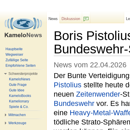
News
Diskussion
L
F/b
Boris Pistoliu
Bundeswehr-S
Hauptseite
Wegweiser
Wechseln zu:
Navigation
,
Suche
Zufällige Seite
News vom 22.04.2026
Empfohlene Seiten
Schwesterprojekte
Der Bunte Verteidigung
KameloNews
Pistolius
stellte heute 
Gute Frage
Gute Idee
neuen
Zeitenwender
-St
KameloBooks
Kamelionary
Bundeswehr
vor. Es ha
Spiele & Co.
eine
Heavy-Metal-Waff
Mitmachen
tödliche Strato-Sphäre
Werkzeuge