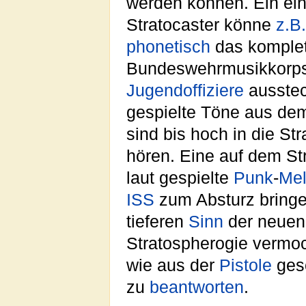
werden können. Ein ein
Stratocaster könne
z.B.
phonetisch
das komplet
Bundeswehrmusikkorps
Jugendoffiziere
ausste
gespielte Töne aus d
sind bis hoch in die St
hören. Eine auf dem St
laut gespielte
Punk
-
Mel
ISS
zum Absturz bring
tieferen
Sinn
der neue
Stratospherogie vermoc
wie aus der
Pistole
ges
zu
beantworten
.