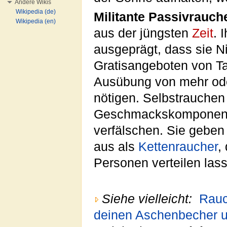
Andere Wikis
Wikipedia (de)
Militante Passivrauch
Wikipedia (en)
aus der jüngsten
Zeit
. 
ausgeprägt, dass sie N
Gratisangeboten von T
Ausübung von mehr od
nötigen. Selbstrauchen 
Geschmackskomponenten
verfälschen. Sie geben
aus als
Kettenraucher
,
Personen verteilen las
Siehe vielleicht:
Rauc
deinen Aschenbecher un