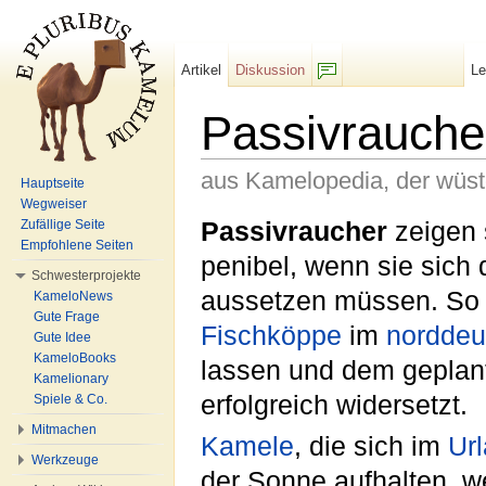
Artikel
Diskussion
L
F/b
Passivrauche
aus Kamelopedia, der wüs
Hauptseite
Wegweiser
Wechseln zu:
Navigation
,
Suche
Passivraucher
zeigen 
Zufällige Seite
Empfohlene Seiten
penibel, wenn sie sic
Schwesterprojekte
aussetzen müssen. So 
KameloNews
Gute Frage
Fischköppe
im
norddeu
Gute Idee
KameloBooks
lassen und dem geplan
Kamelionary
erfolgreich widersetzt.
Spiele & Co.
Mitmachen
Kamele
, die sich im
Ur
Werkzeuge
der Sonne aufhalten, w