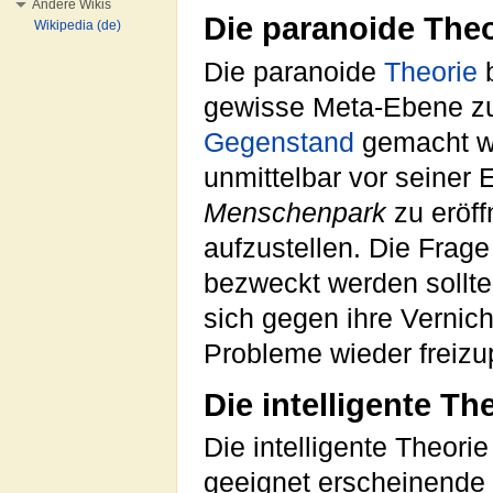
Andere Wikis
Die paranoide Theo
Wikipedia (de)
Die paranoide
Theorie
b
gewisse Meta-Ebene z
Gegenstand
gemacht we
unmittelbar vor seiner
Menschenpark
zu eröff
aufzustellen. Die Frage
bezweckt werden sollte
sich gegen ihre Vernic
Probleme wieder freiz
Die intelligente Th
Die intelligente Theori
geeignet erscheinende I