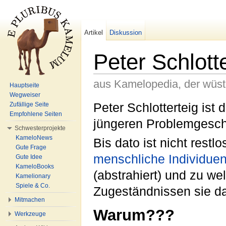
Artikel
Diskussion
Peter Schlott
aus Kamelopedia, der wüs
Hauptseite
Wegweiser
Wechseln zu:
Navigation
,
Suche
Peter Schlotterteig ist 
Zufällige Seite
Empfohlene Seiten
jüngeren Problemgesch
Schwesterprojekte
KameloNews
Bis dato ist nicht rest
Gute Frage
menschliche Individue
Gute Idee
KameloBooks
(abstrahiert) und zu w
Kamelionary
Spiele & Co.
Zugeständnissen sie d
Mitmachen
Warum???
Werkzeuge