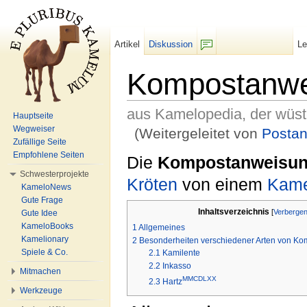
Artikel
Diskussion
L
F/b
Kompostanwe
aus Kamelopedia, der wüs
Hauptseite
Wegweiser
(Weitergeleitet von
Posta
Zufällige Seite
Wechseln zu:
Navigation
,
Suche
Empfohlene Seiten
Die
Kompostanweisu
Schwesterprojekte
Kröten
von einem
Kame
KameloNews
Gute Frage
Inhaltsverzeichnis
[
Verberge
Gute Idee
KameloBooks
1
Allgemeines
Kamelionary
2
Besonderheiten verschiedener Arten von K
Spiele & Co.
2.1
Kamilente
2.2
Inkasso
Mitmachen
MMCDLXX
2.3
Hartz
Werkzeuge