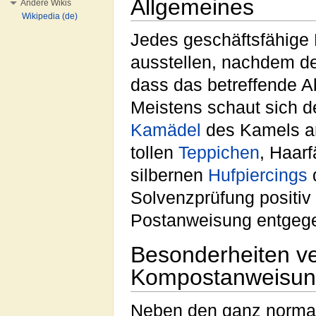
Allgemeines
Andere Wikis
Wikipedia (de)
Jedes geschäftsfähig
ausstellen, nachdem d
dass das betreffende A
Meistens schaut sich 
Kamädel
des Kamels an
tollen
Teppichen
, Haar
silbernen
Hufpiercings
d
Solvenzprüfung positi
Postanweisung entgeg
Besonderheiten ve
Kompostanweisu
Neben den ganz norma