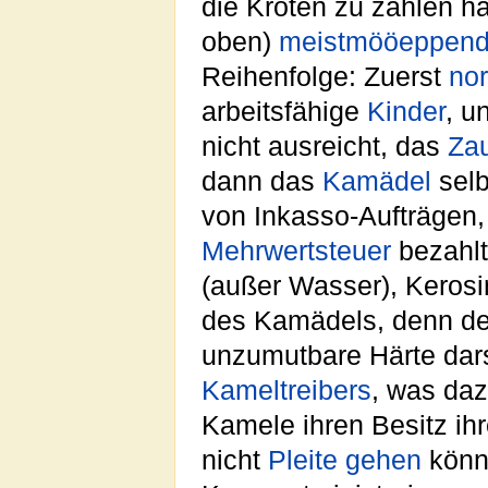
die Kröten zu zahlen hat
oben)
meistmööeppen
Reihenfolge: Zuerst
no
arbeitsfähige
Kinder
, u
nicht ausreicht, das
Za
dann das
Kamädel
selb
von Inkasso-Aufträgen,
Mehrwertsteuer
bezahlt
(außer Wasser), Keros
des Kamädels, denn d
unzumutbare Härte dars
Kameltreibers
, was daz
Kamele ihren Besitz ih
nicht
Pleite gehen
könn