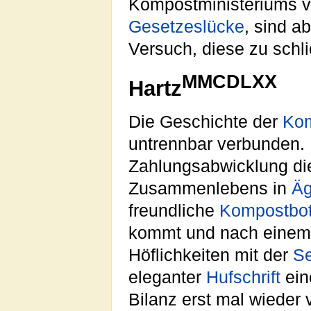
Kompostministeriums v
Gesetzeslücke
, sind a
Versuch, diese zu schl
MMCDLXX
Hartz
Die Geschichte der
Ko
untrennbar verbunden. 
Zahlungsabwicklung di
Zusammenlebens in
Äg
freundliche
Kompostbo
kommt und nach einem 
Höflichkeiten mit der
Se
eleganter
Hufschrift
ei
Bilanz erst mal wieder v