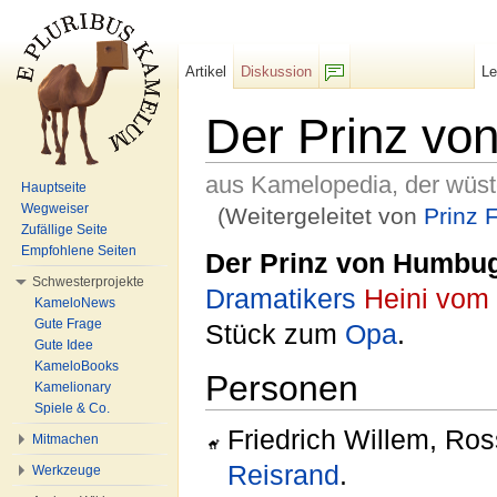
Artikel
Diskussion
L
F/b
Der Prinz v
aus Kamelopedia, der wüs
Hauptseite
Wegweiser
(Weitergeleitet von
Prinz 
Zufällige Seite
Wechseln zu:
Navigation
,
Suche
Empfohlene Seiten
Der Prinz von Humbu
Schwesterprojekte
Dramatikers
Heini vom 
KameloNews
Gute Frage
Stück zum
Opa
.
Gute Idee
KameloBooks
Personen
Kamelionary
Spiele & Co.
Friedrich Willem, Ros
Mitmachen
Reis
rand
.
Werkzeuge