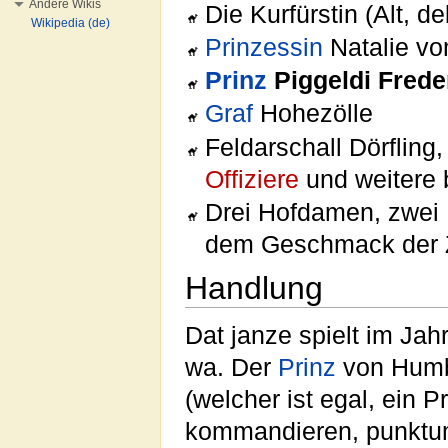
Andere Wikis
Die Kurfürstin (Alt, de
Wikipedia (de)
Prinzessin
Natalie vo
Prinz
Piggeldi Frede
Graf
Hohezölle
Feldarschall Dörfling,
Offiziere
und weitere 
Drei Hofdamen, zwei
dem Geschmack der 
Handlung
Dat janze spielt im Jah
wa. Der
Prinz
von Humbu
(welcher ist egal, ein 
kommandieren, punktum!)