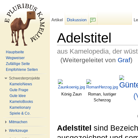
Artikel
Diskussion
L
F/b
Adelstitel
aus Kamelopedia, der wüs
Hauptseite
Wegweiser
(Weitergeleitet von
Graf
)
Zufällige Seite
Wechseln zu:
Navigation
,
Suche
Empfohlene Seiten
Schwesterprojekte
KameloNews
Gute Frage
König Zaun
Roman, lustiger
(
Gute Idee
Scherzog
KameloBooks
Kamelionary
Spiele & Co.
Mitmachen
Adelstitel
sind Bezeich
Werkzeuge
ausgezeichnet und som