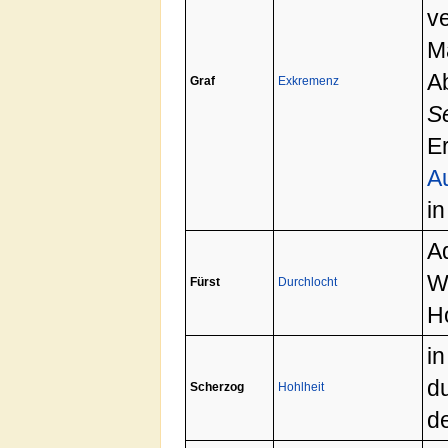
v
M
A
Graf
Exkremenz
S
E
A
i
Ad
Wü
Fürst
Durchlocht
H
in
d
Scherzog
Hohlheit
de