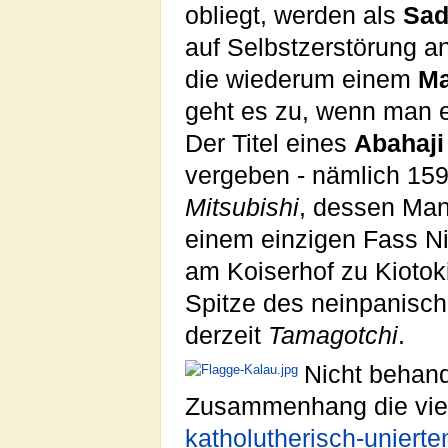
obliegt, werden als
Sa
auf Selbstzerstörung a
die wiederum einem
Ma
geht es zu, wenn man 
Der Titel eines
Abahaji
vergeben - nämlich 15
Mitsubishi
, dessen Ma
einem einzigen Fass Ni
am Koiserhof zu Kiotok
Spitze des neinpanische
derzeit
Tamagotchi
.
Nicht behan
Zusammenhang die vielf
katholutherisch-uniert