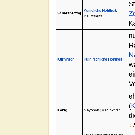
S
Königliche Hohlheit
;
Z
Scherzherzog
Insuffizienz
K
n
R
N
Kurhirsch
Kurhirschliche Hohlheit
wa
e
V
e
(
K
König
Mayonais; Mediokrität
d