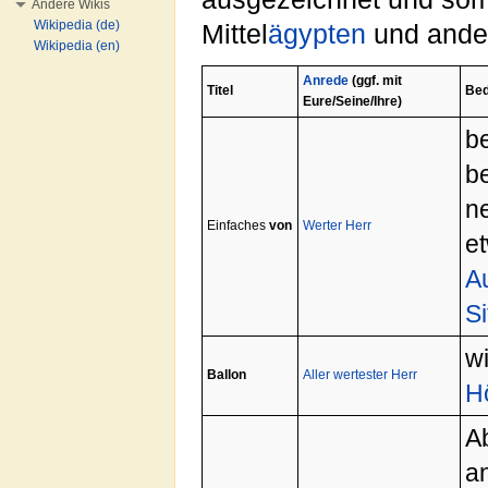
Andere Wikis
Wikipedia (de)
Mittel
ägypten
und ander
Wikipedia (en)
Anrede
(ggf. mit
Titel
Bed
Eure/Seine/Ihre)
b
b
n
Einfaches
von
Werter Herr
e
A
Si
wi
Ballon
Aller wertester Herr
H
A
a