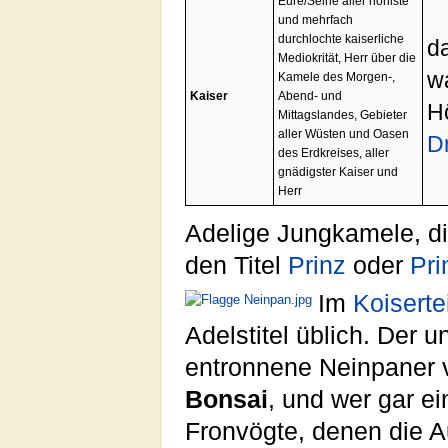
Eure/Seine aller hohlste
und mehrfach
durchlochte kaiserliche
da
Mediokrität, Herr über die
w
Kamele des Morgen-,
Kaiser
Abend- und
Hö
Mittagslandes, Gebieter
aller Wüsten und Oasen
D
des Erdkreises, aller
gnädigster Kaiser und
Herr
Adelige Jungkamele, die
den Titel
Prinz
oder
Pri
Im
Koiserte
Adelstitel üblich. Der 
entronnene Neinpaner v
Bonsai
, und wer gar ei
Fronvögte, denen die A