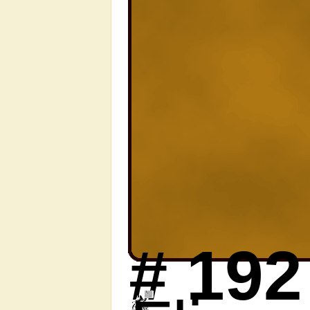
#
192