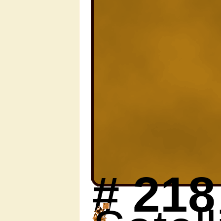
#
218