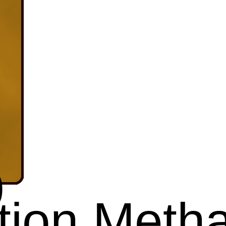
0
tion Meth