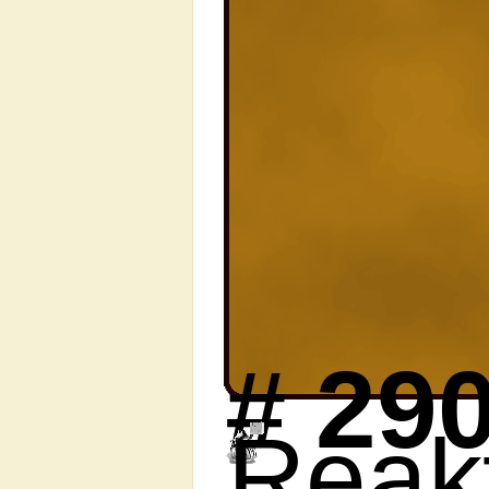
#
29
Reak