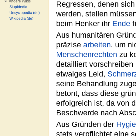
Andere Wikis
Regressen, denen sich d
Stupidedia
werden, stellen müssen
Uncyclopedia (de)
Wikipedia (de)
beim Henker ihr
Ende
f
Aus humanitären Gründ
präzise
arbeiten
, um ni
Menschenrechten
zu ko
detailliert vorschreibe
etwaiges Leid,
Schmer
seine Behandlung zuge
betont, dass diese grü
erfolgreich ist, da von
Beschwerde nach Absc
Aus Gründen der
Hygi
stets verpflichtet eine