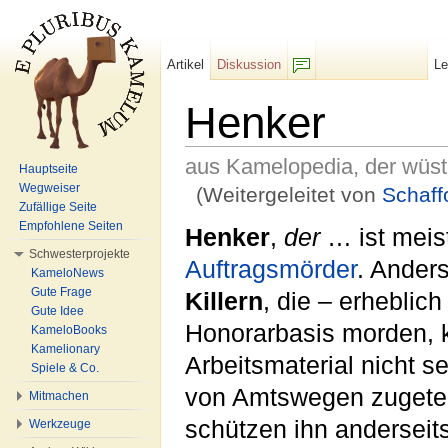
Artikel
Diskussion
L
F/b
Henker
aus Kamelopedia, der wüs
Hauptseite
Wegweiser
(Weitergeleitet von
Schaffo
Zufällige Seite
Wechseln zu:
Navigation
,
Suche
Empfohlene Seiten
Henker
,
der
… ist meist
Schwesterprojekte
Auftragsmörder
. Anders
KameloNews
Gute Frage
Killern
, die – erheblich
Gute Idee
Honorarbasis morden, k
KameloBooks
Kamelionary
Arbeitsmaterial nicht s
Spiele & Co.
von Amtswegen zugetei
Mitmachen
schützen ihn anderseit
Werkzeuge