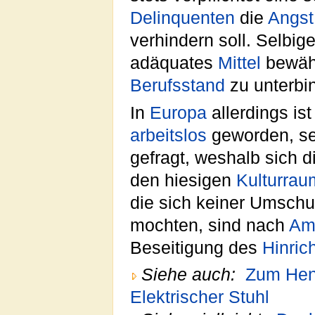
Delinquenten
die
Angst
verhindern soll. Selbig
adäquates
Mittel
bewähr
Berufsstand
zu unterbi
In
Europa
allerdings is
arbeitslos
geworden, sei
gefragt, weshalb sich d
den hiesigen
Kulturrau
die sich keiner Umsch
mochten, sind nach
Am
Beseitigung des
Hinric
Siehe auch:
Zum Hen
Elektrischer Stuhl