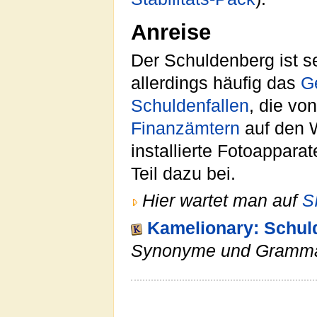
Anreise
Der Schuldenberg ist seh
allerdings häufig das
G
Schulden
fallen
, die vo
Finanzämtern
auf den W
installierte Fotoappar
Teil dazu bei.
Hier wartet man auf
S
Kamelionary: Schul
Synonyme und Gramma