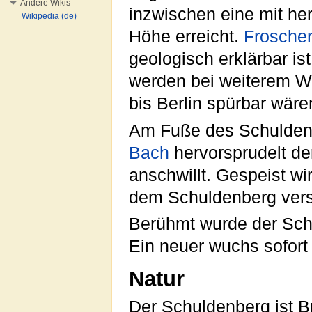
Andere Wikis
inzwischen eine mit h
Wikipedia (de)
Höhe erreicht.
Frosche
geologisch erklärbar i
werden bei weiterem Wa
bis Berlin spürbar wäre
Am Fuße des Schuldenb
Bach
hervorsprudelt de
anschwillt. Gespeist wi
dem Schuldenberg vers
Berühmt wurde der Schu
Ein neuer wuchs sofort
Natur
Der Schuldenberg ist B