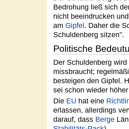
Bedrohung ließ sich de
nicht beeindrucken und
am
Gipfel
. Daher die Sc
Schuldenberg sitzen".
Politische Bedeut
Der Schuldenberg wird 
missbraucht; regelmä
besteigen den Gipfel. 
sei schon wieder höhe
Die
EU
hat eine
Richtli
erlassen, allerdings v
darauf, dass
Berge
Länd
Stabilitäts-Pack
).