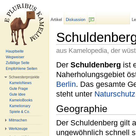
Artikel
Diskussion
L
F/b
Schuldenber
aus Kamelopedia, der wüs
Hauptseite
Wegweiser
Wechseln zu:
Navigation
,
Suche
Der
Schuldenberg
ist 
Zufällige Seite
Empfohlene Seiten
Naherholungsgebiet öst
Schwesterprojekte
Berlin
. Das gesamte G
KameloNews
Gute Frage
steht unter
Naturschutz
Gute Idee
KameloBooks
Geographie
Kamelionary
Spiele & Co.
Mitmachen
Der Schuldenberg gilt 
Werkzeuge
ungewöhnlich schnell 