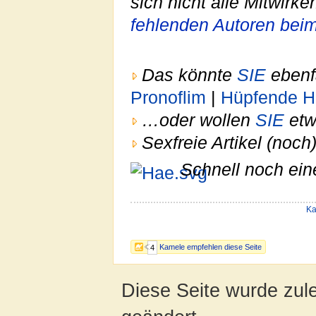
sich nicht alle Mitwirk
fehlenden Autoren bei
Das könnte
SIE
ebenf
Pronoflim
|
Hüpfende H
…oder wollen
SIE
etw
Sexfreie Artikel (noch
Schnell noch ein
Ka
Kamele empfehlen diese Seite
4
Diese Seite wurde zul