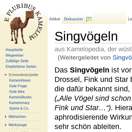
Artikel
Diskussion
L
F/b
Singvögeln
aus Kamelopedia, der wüs
Hauptseite
Wegweiser
(Weitergeleitet von
Singvö
Zufällige Seite
Wechseln zu:
Navigation
,
Suche
Empfohlene Seiten
Das
Singvögeln
ist vo
Schwesterprojekte
Drossel, Fink und Star 
KameloNews
Gute Frage
die dafür bekannt sind
Gute Idee
(„Alle Vögel sind scho
KameloBooks
Kamelionary
Fink und Star…“)
. Hier
Spiele & Co.
aphrodisierende Wirku
Mitmachen
sehr schön ableiten.
Werkzeuge