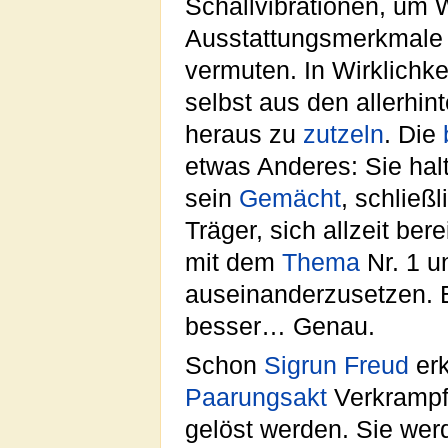
Schallvibrationen, um 
Ausstattungsmerkmale
vermuten. In Wirklichke
selbst aus den allerhin
heraus zu
zutzeln
. Die
etwas Anderes: Sie hal
sein
Gemächt
, schließ
Träger, sich allzeit be
mit dem
Thema
Nr. 1 u
auseinanderzusetzen. 
besser… Genau.
Schon
Sigrun Freud
erk
Paarungsakt
Verkrampf
gelöst werden. Sie wer