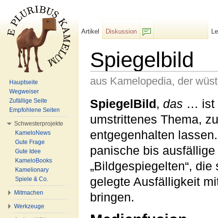
Artikel
Diskussion
L
F/b
Spiegelbild
aus Kamelopedia, der wüs
Hauptseite
Wegweiser
Wechseln zu:
Navigation
,
Suche
SpiegelBild
,
das
… ist 
Zufällige Seite
Empfohlene Seiten
umstrittenes Thema, zu
Schwesterprojekte
entgegenhalten lassen.
KameloNews
Gute Frage
panische bis ausfällige
Gute Idee
KameloBooks
„Bildgespiegelten“, die
Kamelionary
gelegte Ausfälligkeit m
Spiele & Co.
Mitmachen
bringen.
Werkzeuge