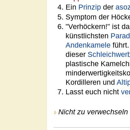
Ein
Prinzip
der
asoz
Symptom der Höck
"Verhöckern!" ist d
künstlichsten
Parad
Andenkamele
führt.
dieser
Schleichwer
plastische Kamelchi
minderwertigkeits
Kordilleren und
Alti
Lasst euch nicht
ve
Nicht zu verwechseln 