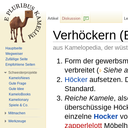
Artikel
Diskussion
L
F/b
Verhöckern (B
aus Kamelopedia, der wüs
Hauptseite
Wegweiser
Wechseln zu:
Navigation
,
Suche
Form der gewerbsmä
Zufällige Seite
Empfohlene Seiten
verbreitet (
Siehe a
Schwesterprojekte
Höcker
aufsetzen. 
KameloNews
Gute Frage
Standard.
Gute Idee
KameloBooks
Reiche Kamele
, al
Kamelionary
Spiele & Co.
überschüssige Höc
Mitmachen
einzelne
Hocker
v
Werkzeuge
zapperlelott
Möbelha