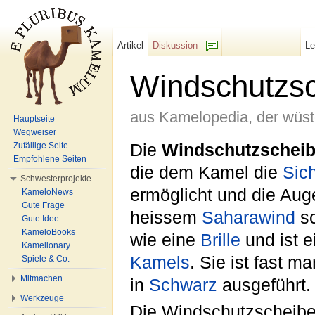
Artikel
Diskussion
L
F/b
Windschutzs
aus Kamelopedia, der wüs
Hauptseite
Wegweiser
Wechseln zu:
Navigation
,
Suche
Die
Windschutzschei
Zufällige Seite
Empfohlene Seiten
die dem Kamel die
Sich
Schwesterprojekte
ermöglicht und die Au
KameloNews
Gute Frage
heissem
Saharawind
sc
Gute Idee
KameloBooks
wie eine
Brille
und ist e
Kamelionary
Kamels
. Sie ist fast 
Spiele & Co.
Mitmachen
in
Schwarz
ausgeführt. 
Werkzeuge
Die Windschutzscheibe