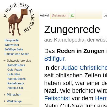
Artikel
Diskussion
L
F/b
Zungenrede
aus Kamelopedia, der wüs
Hauptseite
Wegweiser
Wechseln zu:
Navigation
,
Suche
Das
Reden in Zungen
Zufällige Seite
Empfohlene Seiten
Stilfigur
.
Schwesterprojekte
KameloNews
In der
Judäo
-
Christlich
Gute Frage
seit biblischen Zeiten ü
Gute Idee
KameloBooks
haben soll, war einer 
Kamelionary
Spiele & Co.
Nazi
. Wie berichtet wi
Mitmachen
Fetischist
vor dem
Herr
Werkzeuge
Nebu Cut-Nazi fuhr auss