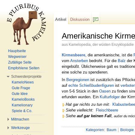
Artikel
Diskussion
F/b
Amerikanische Kirm
aus Kamelopedia, der wüsten Enzyklopädie
Wechseln zu:
Navigation
,
Suche
Hauptseite
Kirmesbeere
, die amerikanische, ist die
Wegweiser
vom
Ansterben
bedroht. Für die
Balz
der K
Zufällige Seite
eingebüßt. Üblicherweise galt es traditio
Empfohlene Seiten
eine solche zu spendieren.
Schwesterprojekte
In
Berg
regio
nen
ist zusätzlich das Pflüc
KameloNews
auf
echte Schießbudenfiguren
ist
verbote
Gute Frage
von 5-6 Stück in den
Oasen
zu finden sin
Gute Idee
erfunden wurden. Ein
Kulturfolger
der Kirm
KameloBooks
Hat gar nichts zu tun mit:
Klabusterbee
Kamelionary
Siehe vielleicht:
Fleischbeere
Spiele & Co.
Siehe
auf gar keinen Fall
,
außer du möc
Mitmachen
Werkzeuge
Kategorien
:
Baum
Biologie