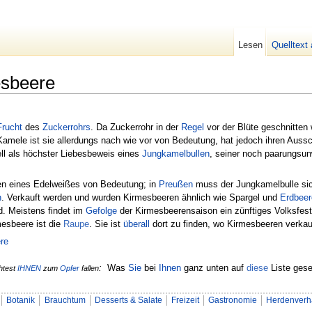
Lesen
Quelltext
esbeere
Frucht
des
Zuckerrohrs
. Da Zuckerrohr in der
Regel
vor der Blüte geschnitten 
amele ist sie allerdungs nach wie vor von Bedeutung, hat jedoch ihren Aussc
nell als höchster Liebesbeweis eines
Jungkamelbullen
, seiner noch paarungsun
ken eines Edelweißes von Bedeutung; in
Preußen
muss der Jungkamelbulle sic
n
. Verkauft werden und wurden Kirmesbeeren ähnlich wie Spargel und
Erdbeer
d. Meistens findet im
Gefolge
der Kirmesbeerensaison ein zünftiges Volksfest
esbeere ist die
Raupe
. Sie ist
überall
dort zu finden, wo Kirmesbeeren verkau
re
:
Was
Sie
bei
Ihnen
ganz unten auf
diese
Liste gese
htest
IHNEN
zum
Opfer
fallen
Botanik
Brauchtum
Desserts & Salate
Freizeit
Gastronomie
Herdenverh