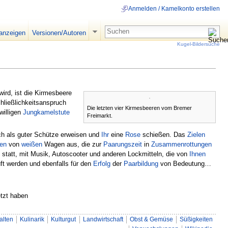
Anmelden / Kamelkonto erstellen
 anzeigen
Versionen/Autoren
Kugel-Bildersuche
wird, ist die Kirmesbeere
hließlichkeitsanspruch
Die letzten vier Kirmesbeeren vom Bremer
willigen
Jungkamelstute
Freimarkt.
h als guter Schütze erweisen und
Ihr
eine
Rose
schießen. Das
Zielen
en
von
weißen
Wagen aus, die zur
Paarungszeit
in
Zusammenrottungen
 statt, mit Musik, Autoscooter und anderen Lockmitteln, die von
Ihnen
ft werden und ebenfalls für den
Erfolg
der
Paar
bildung
von Bedeutung…
tzt haben
alten
Kulinarik
Kulturgut
Landwirtschaft
Obst & Gemüse
Süßigkeiten