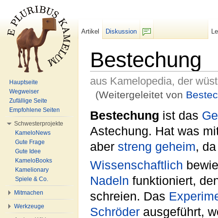
Artikel
Diskussion
L
F/b
Bestechung
aus Kamelopedia, der wüs
Hauptseite
Wegweiser
(Weitergeleitet von
Beste
Zufällige Seite
Wechseln zu:
Navigation
,
Suche
Empfohlene Seiten
Bestechung
ist das
Ge
Schwesterprojekte
Astechung. Hat was mi
KameloNews
Gute Frage
aber
streng geheim
, da
Gute Idee
KameloBooks
Wissenschaftlich
bewies
Kamelionary
Nadeln
funktioniert, d
Spiele & Co.
Mitmachen
schreien. Das
Experim
Werkzeuge
Schröder
ausgeführt, w