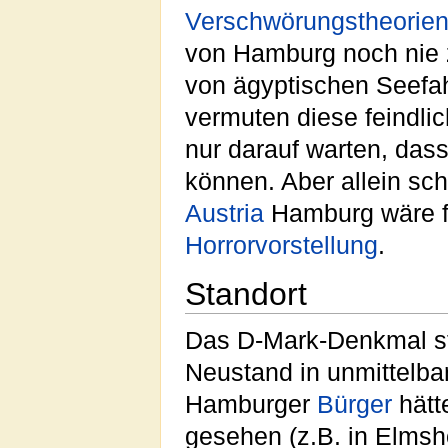
Verschwörungstheorie
von Hamburg noch nie 
von ägyptischen Seefa
vermuten diese feindli
nur darauf warten, das
können. Aber allein sc
Austria
Hamburg wäre fü
Horrorvorstellung
.
Standort
Das D-Mark-Denkmal st
Neustand in unmittelb
Hamburger
Bürger
hätt
gesehen (z.B. in Elmsh