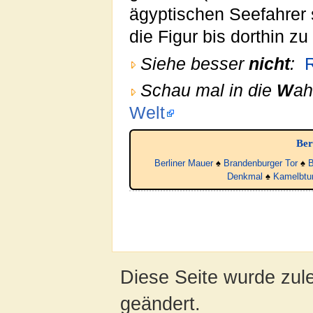
ägyptischen Seefahrer 
die Figur bis dorthin zu
Siehe besser
nicht
:
Schau mal in die
W
ah
Welt
Ber
Berliner Mauer
♠
Brandenburger Tor
♠
B
Denkmal
♠
Kamelbtu
Diese Seite wurde zul
geändert.