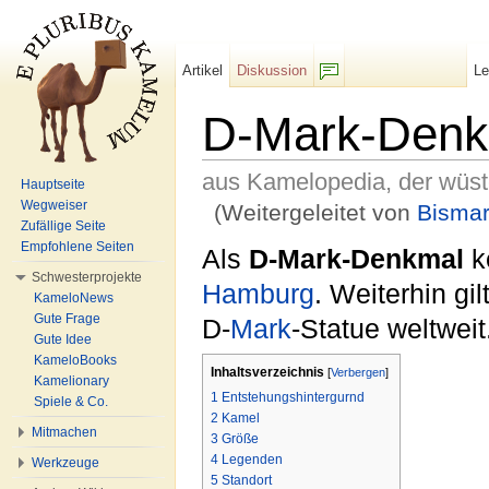
Artikel
Diskussion
L
F/b
D-Mark-Denk
aus Kamelopedia, der wüs
Hauptseite
Wegweiser
(Weitergeleitet von
Bisma
Zufällige Seite
Wechseln zu:
Navigation
,
Suche
Empfohlene Seiten
Als
D-Mark-Denkmal
k
Schwesterprojekte
Hamburg
. Weiterhin gi
KameloNews
Gute Frage
D-
Mark
-Statue weltweit
Gute Idee
KameloBooks
Inhaltsverzeichnis
[
Verbergen
]
Kamelionary
1
Entstehungshintergurnd
Spiele & Co.
2
Kamel
Mitmachen
3
Größe
4
Legenden
Werkzeuge
5
Standort