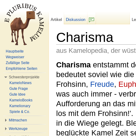
Artikel
Diskussion
L
F/b
Charisma
aus Kamelopedia, der wüs
Hauptseite
Wegweiser
Wechseln zu:
Navigation
,
Suche
Charisma
entstammt 
Zufällige Seite
Empfohlene Seiten
bedeutet soviel wie die
Schwesterprojekte
Frohsinn,
Freude
,
Euph
KameloNews
Gute Frage
was auch immer - verbre
Gute Idee
KameloBooks
Aufforderung an das m
Kamelionary
los mit dem Frohsinn!'
Spiele & Co.
Mitmachen
in die Wiege gelegt. Bl
Werkzeuge
beglückte Kamel Zeit 