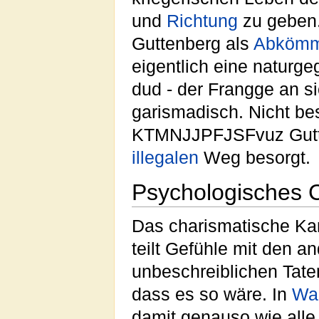
und
Richtung
zu geben.
Guttenberg als
Abkömm
eigentlich eine naturg
dud - der Frangge an si
garismadisch. Nicht be
KTMNJJPFJSFvuz Gutte
illegalen
Weg besorgt.
Psychologisches 
Das charismatische Kam
teilt Gefühle mit den a
unbeschreiblichen Tate
dass es so wäre. In
Wah
damit genauso wie alle