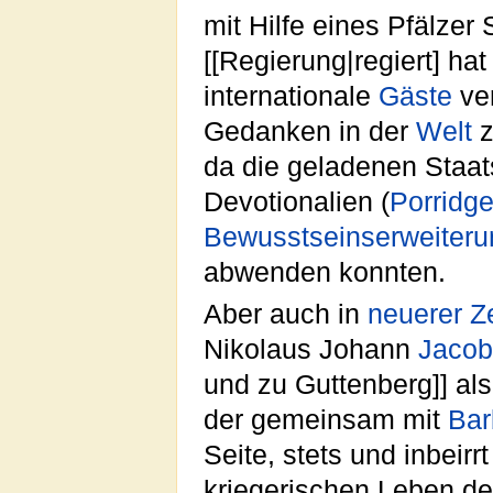
mit Hilfe eines Pfälze
[[Regierung|regiert] ha
internationale
Gäste
ver
Gedanken in der
Welt
z
da die geladenen Staat
Devotionalien (
Porridg
Bewusstseinserweiteru
abwenden konnten.
Aber auch in
neuerer Ze
Nikolaus Johann
Jacob
und zu Guttenberg]] al
der gemeinsam mit
Bar
Seite, stets und inbeirr
kriegerischen Leben d