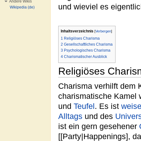
Andere Wikis
und wieviel es eigentl
Wikipedia (de)
Inhaltsverzeichnis
[
Verbergen
]
1
Religiöses Charisma
2
Gesellschaftliches Charisma
3
Psychologisches Charisma
4
Charismatischer Ausblick
Religiöses Chari
Charisma verhilft dem 
charismatische Kamel w
und
Teufel
. Es ist
weis
Alltags
und des
Univer
ist ein gern gesehener
[[Party|Happenings], d