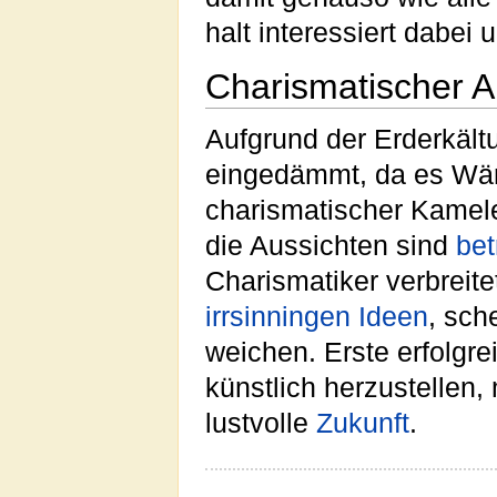
halt interessiert dabei
Charismatischer A
Aufgrund der Erderkäl
eingedämmt, da es W
charismatischer Kamele
die Aussichten sind
be
Charismatiker verbreit
irrsinningen
Ideen
, sch
weichen. Erste erfolgr
künstlich herzustellen
lustvolle
Zukunft
.