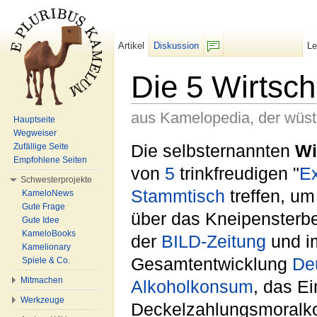
Artikel
Diskussion
L
F/b
Die 5 Wirtsc
aus Kamelopedia, der wüs
Hauptseite
Wegweiser
Wechseln zu:
Navigation
,
Suche
Die selbsternannten
Wi
Zufällige Seite
Empfohlene Seiten
von
5
trinkfreudigen "
E
Schwesterprojekte
Stammtisch
treffen, u
KameloNews
Gute Frage
über das Kneipensterben
Gute Idee
KameloBooks
der
BILD-Zeitung
und 
Kamelionary
Gesamtentwicklung
De
Spiele & Co.
Mitmachen
Alkoholkonsum
, das E
Werkzeuge
Deckelzahlungsmoralko