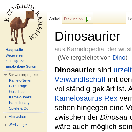
Artikel
Diskussion
L
F/b
Dinosaurier
aus Kamelopedia, der wüs
Hauptseite
Wegweiser
(Weitergeleitet von
Dino
)
Zufällige Seite
Wechseln zu:
Navigation
,
Suche
Empfohlene Seiten
Dinosaurier
sind
urzeit
Schwesterprojekte
Verwandtschaft
mit de
KameloNews
Gute Frage
vollständig geklärt ist.
Gute Idee
Kamelosaurus Rex
ver
KameloBooks
Kamelionary
sehen hingegen eine Ve
Spiele & Co.
zwischen der
Dinosau
u
Mitmachen
wäre auch möglich sei
Werkzeuge