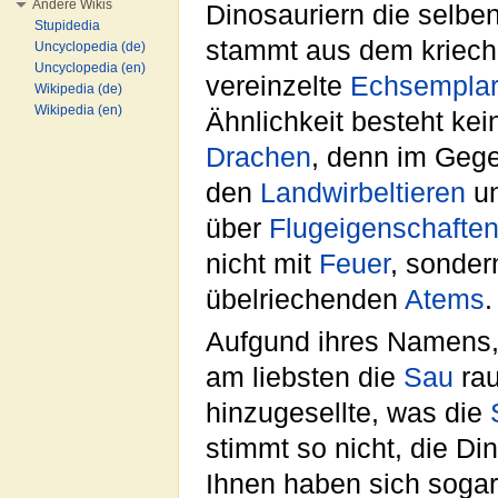
Andere Wikis
Dinosauriern die selbe
Stupidedia
stammt aus dem kriec
Uncyclopedia (de)
Uncyclopedia (en)
vereinzelte
Echsempla
Wikipedia (de)
Wikipedia (en)
Ähnlichkeit besteht ke
Drachen
, denn im Gege
den
Landwirbeltieren
un
über
Flugeigenschafte
nicht mit
Feuer
, sonder
übelriechenden
Atems
.
Aufgund ihres Namens,
am liebsten die
Sau
rau
hinzugesellte, was die
stimmt so nicht, die Di
Ihnen haben sich sogar