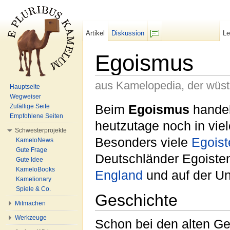
Artikel
Diskussion
L
F/b
Egoismus
aus Kamelopedia, der wüs
Hauptseite
Wegweiser
Wechseln zu:
Navigation
,
Suche
Beim
Egoismus
handel
Zufällige Seite
Empfohlene Seiten
heutzutage noch in vie
Schwesterprojekte
Besonders viele
Egoist
KameloNews
Gute Frage
Deutschländer Egoisten
Gute Idee
KameloBooks
England
und auf der Unt
Kamelionary
Spiele & Co.
Geschichte
Mitmachen
Werkzeuge
Schon bei den alten G